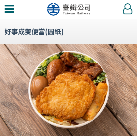
功
登
能
入
選
好事成雙便當(圓紙)
單