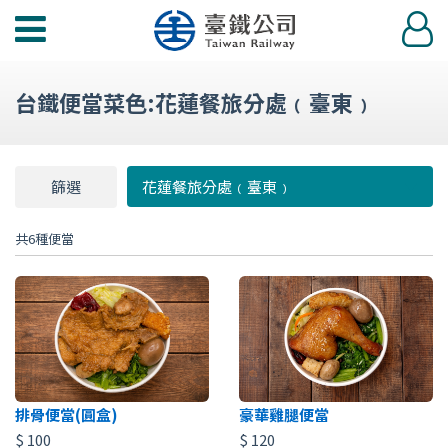
功
登
能
入
選
台鐵便當菜色:花蓮餐旅分處﹙臺東﹚
單
篩選
篩
花蓮餐旅分處﹙臺東﹚
選
共6種便當
排骨便當(圓盒)
豪華雞腿便當
$
100
$
120