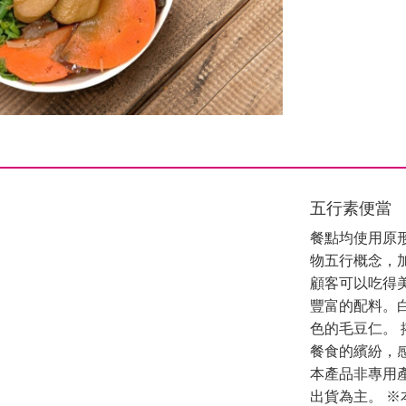
五行素便當
餐點均使用原
物五行概念，
顧客可以吃得
豐富的配料。
色的毛豆仁。
餐食的繽紛，
本產品非專用
出貨為主。 