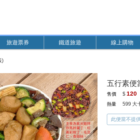
旅遊票券
鐵道旅遊
線上購物
)
五行素便當
120
售價
$
熱量
599 大
此便當不提