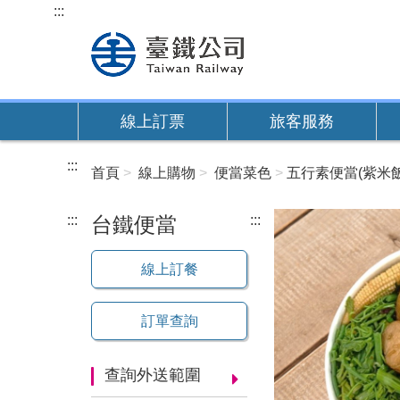
跳
:::
到
主
要
內
線上訂票
旅客服務
容
:::
首頁
線上購物
便當菜色
五行素便當(紫米飯
:::
台鐵便當
:::
線上訂餐
訂單查詢
查詢外送範圍