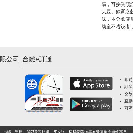
購，可接受預
大豆、麩質之
味，本分處便
幼童不嗜辣者
限公司
台鐵e訂通
即時
訂位
交易
直接
可區
33（市話、手機，僅限發現軌道、平交道、橋樑及隧道等有障礙物之通報專用）