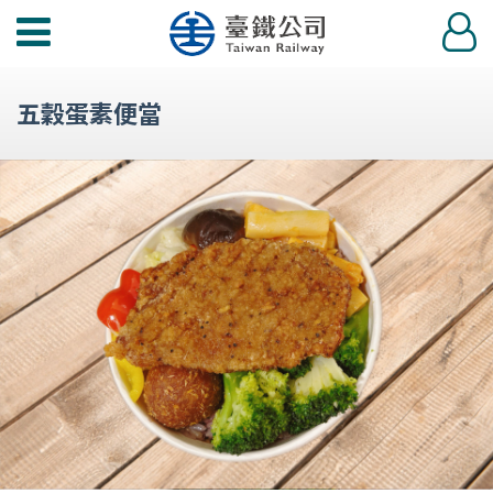
功
登
能
入
選
五穀蛋素便當
單