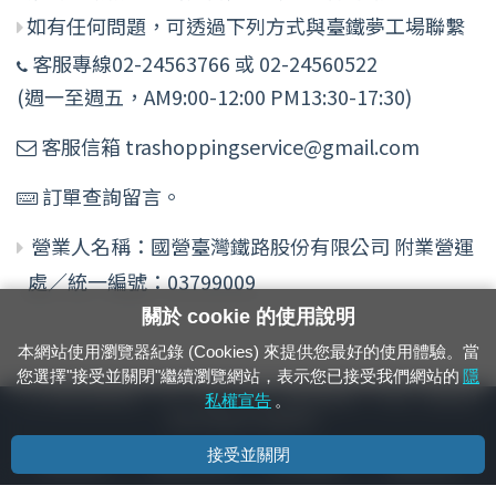
如有任何問題，可透過下列方式與臺鐵夢工場聯繫
客服專線02-24563766 或 02-24560522
(週一至週五，AM9:00-12:00 PM13:30-17:30)
客服信箱 trashoppingservice@gmail.com
訂單查詢留言。
營業人名稱：國營臺灣鐵路股份有限公司 附業營運
處／統一編號：03799009
關於 cookie 的使用說明
本網站使用瀏覽器紀錄 (Cookies) 來提供您最好的使用體驗。當
您選擇"接受並關閉"繼續瀏覽網站，表示您已接受我們網站的
隱
24小時緊急通報電話：1933（市話、手機，僅限發現軌道、平交道、橋樑及隧
私權宣告
。
道等有障礙物之通報專用）
接受並關閉
隱私權宣告
資通安全政策
著作權聲明
電腦版官網
國營臺灣鐵路股份有限公司 © 版權所有