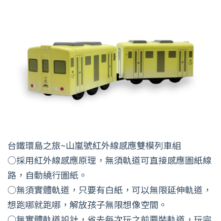
台鐵環島之旅~山嵐號紅外線感應雙模列車組
○採用紅外線感應原理，無須軌道可直接感應圖紙線
路，自動繞行圖紙。
○無須實體軌道，只要有白紙，可以無限延伸軌道，
想跑哪就跑哪，解放孩子無限想像空間。
○無實體軌道設計，省去每次玩之前要裝軌道，玩完