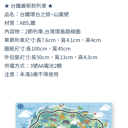
★ 台鐵最新款列車 ★
品名：台鐵環台之旅~山嵐號
材質：ABS,鐵
內容物：2節列車,台灣環島路線圖
單節列車尺寸:長7.6cm，寬4.1cm，高4cm
圖紙尺寸:長100cm，寬45cm
外包裝尺寸:長50cm，寬13cm，高4.3cm
供電方式：3號AA電池2顆
注意：未滿3歲不得使用