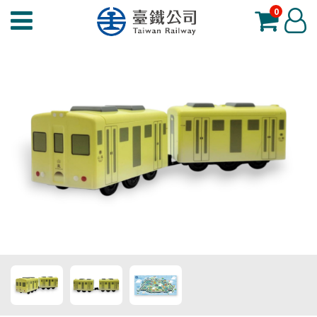
0
臺
登
鐵
入
夢
工
場
功
能
選
單