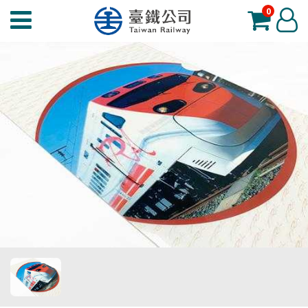
0
臺
登
鐵
入
夢
工
場
功
能
選
單