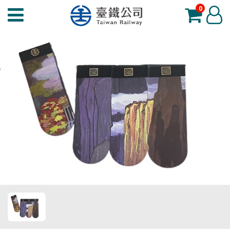
0
臺
登
鐵
入
夢
工
場
功
能
選
單