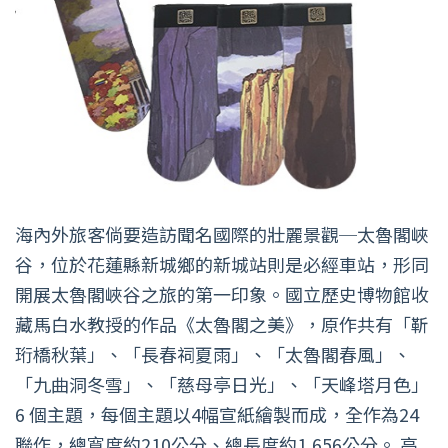
海內外旅客倘要造訪聞名國際的壯麗景觀─太魯閣峽
谷，位於花蓮縣新城鄉的新城站則是必經車站，形同
開展太魯閣峽谷之旅的第一印象。國立歷史博物館收
藏馬白水教授的作品《太魯閣之美》，原作共有「靳
珩橋秋葉」、「長春祠夏雨」、「太魯閣春風」、
「九曲洞冬雪」、「慈母亭日光」、「天峰塔月色」
6 個主題，每個主題以4幅宣紙繪製而成，全作為24
聯作，總寬度約210公分、總長度約1,656公分。 高