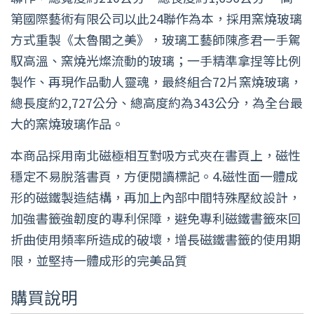
第國際藝術有限公司以此24聯作為本，採用窯燒玻璃
方式重製《太魯閣之美》，玻璃工藝師陳彥君一手駕
馭高溫、窯燒光燦流動的玻璃；一手精準拿捏等比例
製作、再現作品動人靈魂，最終組合72片窯燒玻璃，
總長度約2,727公分、總高度約為343公分，為全台最
大的窯燒玻璃作品。
本商品採用南北磁極相互對吸方式夾在書頁上，磁性
穩定不易脫落書頁，方便閱讀標記。4.磁性面一體成
形的磁鐵製造結構，再加上內部中間特殊壓紋設計，
加強書籤強韌度的專利保障，避免專利磁鐵書籤來回
折曲使用頻率所造成的破壞，增長磁鐵書籤的使用期
限，並堅持一體成形的完美品質
購買說明