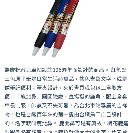
為慶祝台北車站設站125週年而設計的商品。 紅藍黑
三色原子筆是日常生活必需品，換色書寫文字，或是
做筆記便利；筆夾設計，夾於書頁或包包上拿取方
便。「鹿北鼻」圓圓臉龐、直挺挺的鹿角，配上全套
車長制服，帥氣又不失可愛，為台北車站專屬的吉祥
物，也是台鐵百年來的第一隻由台鐵員工自己設計
的，名字就叫鹿北鼻。 鹿北鼻可是有典故，梅花鹿造
型跟鐵路有諧音，頭上鹿角就像大大的北字，代表台