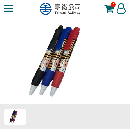
0
臺
登
鐵
入
夢
工
場
功
能
選
單