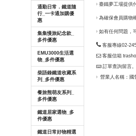
臺鐵夢工場提供
通勤日常．鐵道隨
行_一卡通加購優
為確保會員購物
惠
如有任何問題，
集集慢旅紀念款_
多件優惠
客服專線02-24563
EMU3000生活選
客服信箱 trashop
物_多件優惠
訂單查詢留言
柴語錄鐵道收藏系
營業人名稱：國營
列_多件優惠
餐旅熊萌友系列_
多件優惠
鐵道居家選物_多
件優惠
鐵道日常好物精選