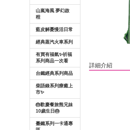
山嵐海風 夢幻啟
程
藍皮解憂慢活日常
經典蒸汽火車系列
有買有福氣✨祈福
系列商品一次看
詳細介紹
台鐵經典系列商品
柴語錄系列療癒上
市✨
🎂歡慶餐旅熊兄妹
10歲生日🎂
臺鐵系列一卡通專
區