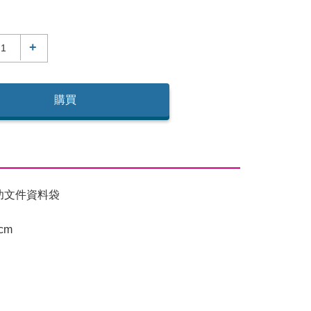
+
購買
功文件資料袋
cm