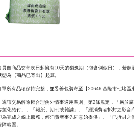
會員自商品交寄次日起擁有10天的猶豫期（包含例假日），若超
狀態為【商品已寄出】起算。
單所有品項保持完整，並妥善包裝寄至【20646 基隆市七堵區
「通訊交易解除權合理例外情事適用準則」第2條規定，「易於
客製化給付」、「報紙、期刊或雜誌」、「經消費者拆封之影音
即為完成之線上服務，經消費者事先同意始提供」、「已拆封之
保障範圍。