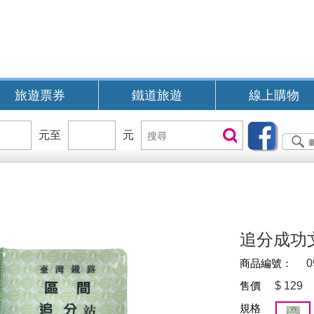
旅遊票券
鐵道旅遊
線上購物
價
元至
價
元
搜
搜尋
位
位
尋
區
區
間
間
B
追分成功
商品編號：
0
售價
$
129
規格