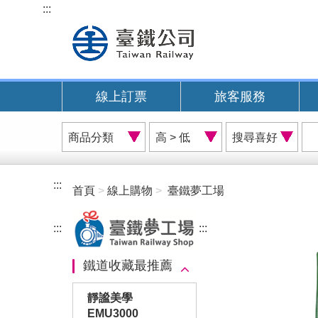
跳
:::
到
主
要
內
線上訂票
旅客服務
容
商
價
搜
品
格
尋
分
排
喜
類
序
好
:::
首頁
線上購物
臺鐵夢工場
A
:::
:::
鐵道收藏最推薦
靜謐美學
EMU3000