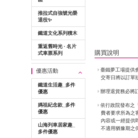
推拉式自強號光榮
退役✨
鐵道文化系列積木
重返舊時光 · 名片
購買說明
式車票系列
臺鐵夢工場提供
優惠活動
交寄日將以訂單
鐵道生活趣_多件
辦理退貨務必將訂
優惠
媽祖紀念款_多件
依行政院發布之
優惠
費者要求所為之
內容或一經提供
山海列車居家趣_
不適用猶豫期之
多件優惠