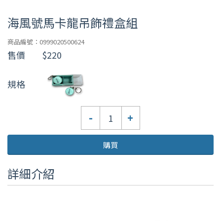
海風號馬卡龍吊飾禮盒組
商品編號：0999020500624
售價
$220
規格
數
-
+
量
購買
詳細介紹