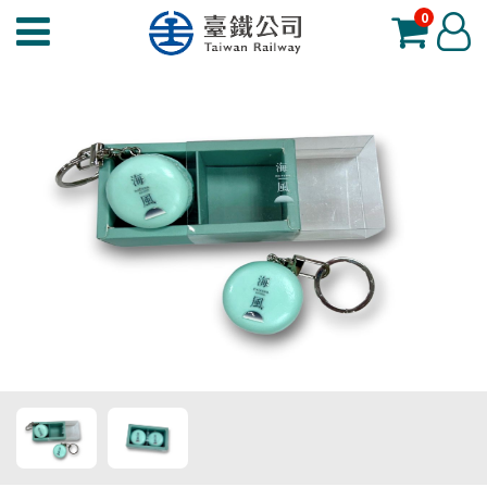
0
臺
登
鐵
入
夢
工
場
功
能
選
單