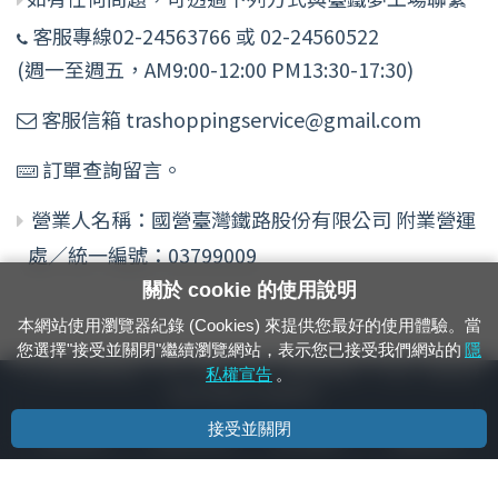
客服專線02-24563766 或 02-24560522
(週一至週五，AM9:00-12:00 PM13:30-17:30)
客服信箱 trashoppingservice@gmail.com
訂單查詢留言。
營業人名稱：國營臺灣鐵路股份有限公司 附業營運
處／統一編號：03799009
關於 cookie 的使用說明
本網站使用瀏覽器紀錄 (Cookies) 來提供您最好的使用體驗。當
您選擇"接受並關閉"繼續瀏覽網站，表示您已接受我們網站的
隱
24小時緊急通報電話：1933（市話、手機，僅限發現軌道、平交道、橋樑及隧
私權宣告
。
道等有障礙物之通報專用）
接受並關閉
隱私權宣告
資通安全政策
著作權聲明
電腦版官網
國營臺灣鐵路股份有限公司 © 版權所有
本頁產生時間：
2026/08/10 01:30:40