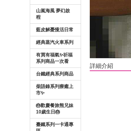
山嵐海風 夢幻啟
程
藍皮解憂慢活日常
經典蒸汽火車系列
有買有福氣✨祈福
系列商品一次看
詳細介紹
台鐵經典系列商品
柴語錄系列療癒上
市✨
🎂歡慶餐旅熊兄妹
10歲生日🎂
臺鐵系列一卡通專
區