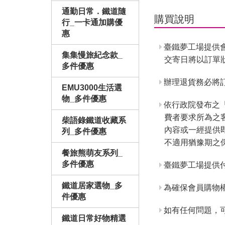
通勤日常．鐵道隨
購買說明
行_一卡通加購優
惠
臺鐵夢工場提供
集集慢旅紀念款_
交寄日將以訂單
多件優惠
辦理退貨務必將訂
EMU3000生活選
物_多件優惠
依行政院發布之
費者要求所為之
柴語錄鐵道收藏系
內容或一經提供
列_多件優惠
不適用猶豫期之
餐旅熊萌友系列_
多件優惠
臺鐵夢工場提供
鐵道居家選物_多
為確保會員購物
件優惠
如有任何問題，
鐵道日常好物精選