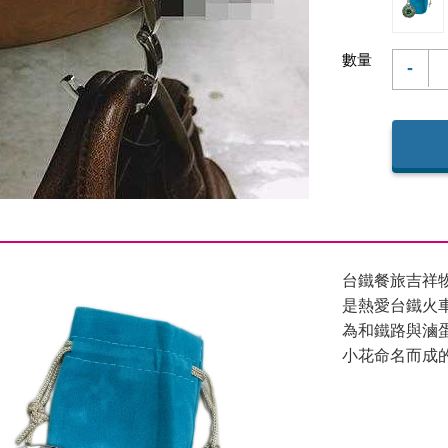
數量
-
台鐵餐旅吉祥
是熱愛台鐵火
為和鐵路與滷
小花命名而成