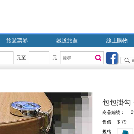
旅遊票券
鐵道旅遊
線上購物
價
元至
價
元
搜
搜尋
位
位
尋
區
區
間
間
B
包包掛勾 
商品編號：
0
售價
$
79
規格