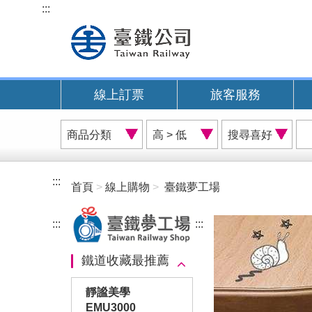
跳
:::
到
主
要
內
線上訂票
旅客服務
容
商
價
搜
品
格
尋
分
排
喜
類
序
好
:::
首頁
線上購物
臺鐵夢工場
A
:::
:::
鐵道收藏最推薦
靜謐美學
EMU3000