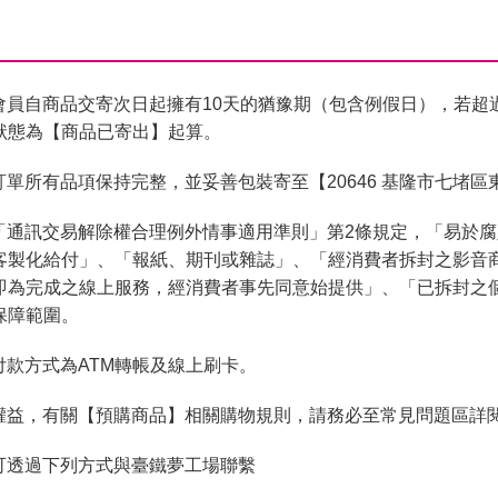
會員自商品交寄次日起擁有10天的猶豫期（包含例假日），若超
狀態為【商品已寄出】起算。
單所有品項保持完整，並妥善包裝寄至【20646 基隆市七堵區
「通訊交易解除權合理例外情事適用準則」第2條規定，「易於
客製化給付」、「報紙、期刊或雜誌」、「經消費者拆封之影音
即為完成之線上服務，經消費者事先同意始提供」、「已拆封之
保障範圍。
付款方式為ATM轉帳及線上刷卡。
權益，有關【預購商品】相關購物規則，請務必至常見問題區詳
可透過下列方式與臺鐵夢工場聯繫