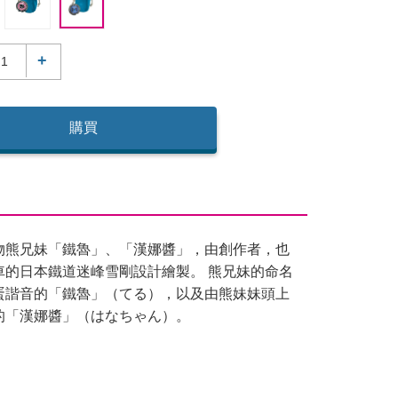
+
購買
物熊兄妹「鐵魯」、「漢娜醬」，由創作者，也
車的日本鐵道迷峰雪剛設計繪製。 熊兄妹的命名
蛋諧音的「鐵魯」（てる），以及由熊妹妹頭上
的「漢娜醬」（はなちゃん）。