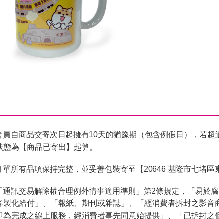
會員自商品交寄次日起擁有10天的猶豫期（包含例假日），若超
狀態為【商品已寄出】起算。
單所有品項保持完整，並妥善包裝寄至【20646 基隆市七堵區
「通訊交易解除權合理例外情事適用準則」第2條規定，「易於
客製化給付」、「報紙、期刊或雜誌」、「經消費者拆封之影音
即為完成之線上服務，經消費者事先同意始提供」、「已拆封之