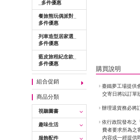
_多件優惠
餐旅熊玩偶派對_
多件優惠
列車造型居家選_
多件優惠
藍皮旅程紀念款_
多件優惠
購買說明
組合促銷
臺鐵夢工場提供
交寄日將以訂單
商品分類
辦理退貨務必將訂
視聽圖書
依行政院發布之
趣味生活
費者要求所為之
內容或一經提供
服飾配件