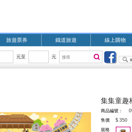
旅遊票券
鐵道旅遊
線上購物
價
元至
價
元
搜
搜尋
位
位
尋
區
區
間
間
B
集集童趣
商品編號：
0
售價
$
350
規格