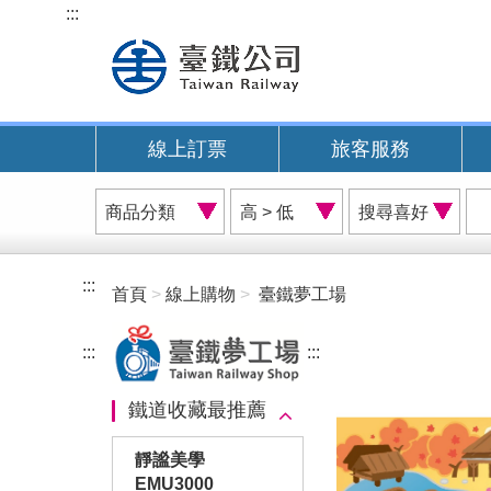
跳
:::
到
主
要
內
線上訂票
旅客服務
容
商
價
搜
品
格
尋
分
排
喜
類
序
好
:::
首頁
線上購物
臺鐵夢工場
A
:::
:::
鐵道收藏最推薦
靜謐美學
EMU3000