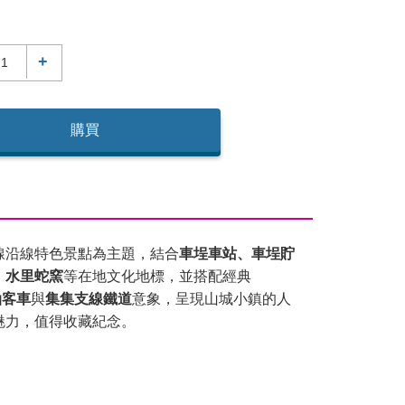
+
購買
線沿線特色景點為主題，結合
車埕車站、車埕貯
、水里蛇窯
等在地文化地標，並搭配經典
油客車
與
集集支線鐵道
意象，呈現山城小鎮的人
魅力，值得收藏紀念。