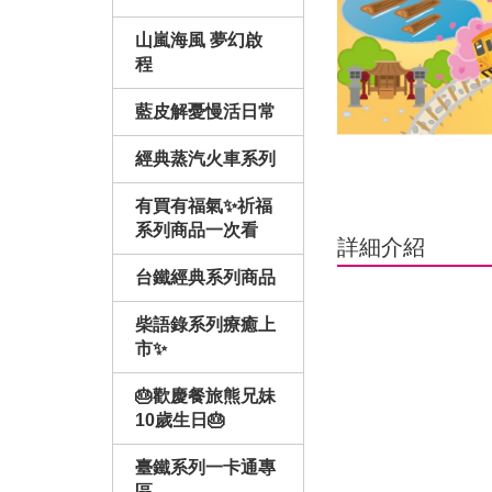
山嵐海風 夢幻啟
程
藍皮解憂慢活日常
經典蒸汽火車系列
有買有福氣✨祈福
系列商品一次看
詳細介紹
台鐵經典系列商品
柴語錄系列療癒上
市✨
🎂歡慶餐旅熊兄妹
10歲生日🎂
臺鐵系列一卡通專
區