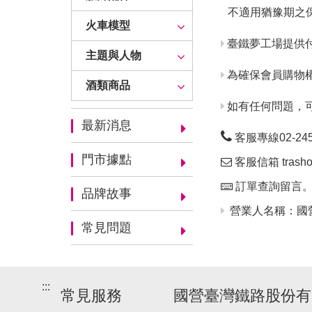
不適用猶豫期之
火車模型
臺鐵夢工場提供
主題與人物
為確保會員購物
酒類商品
如有任何問題，
最新消息
客服專線02-24563
門市據點
客服信箱 trashop
訂單查詢留言
品牌故事
營業人名稱：國營
常見問題
:::
常見服務
國營臺灣鐵路股份有