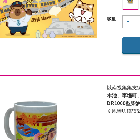
數量
-
以南投集集支
木池、車埕町
DR1000型柴
文風貌與鐵道