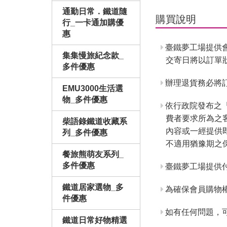
通勤日常．鐵道隨
購買說明
行_一卡通加購優
惠
臺鐵夢工場提供
集集慢旅紀念款_
交寄日將以訂單
多件優惠
辦理退貨務必將訂
EMU3000生活選
物_多件優惠
依行政院發布之
費者要求所為之
柴語錄鐵道收藏系
內容或一經提供
列_多件優惠
不適用猶豫期之
餐旅熊萌友系列_
多件優惠
臺鐵夢工場提供
鐵道居家選物_多
為確保會員購物
件優惠
如有任何問題，
鐵道日常好物精選