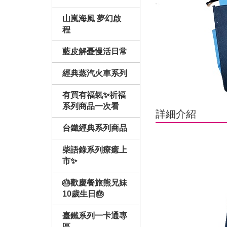
山嵐海風 夢幻啟
程
藍皮解憂慢活日常
經典蒸汽火車系列
有買有福氣✨祈福
系列商品一次看
詳細介紹
台鐵經典系列商品
柴語錄系列療癒上
市✨
🎂歡慶餐旅熊兄妹
10歲生日🎂
臺鐵系列一卡通專
區