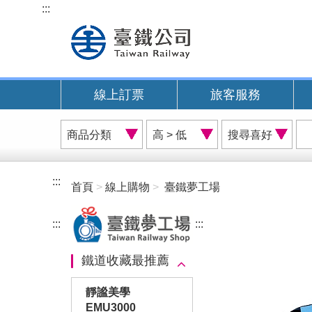
跳
:::
到
主
要
內
線上訂票
旅客服務
容
商
價
搜
品
格
尋
分
排
喜
類
序
好
:::
首頁
線上購物
臺鐵夢工場
A
:::
:::
鐵道收藏最推薦
靜謐美學
EMU3000