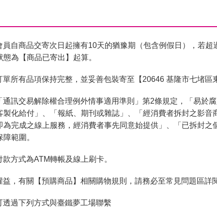
會員自商品交寄次日起擁有10天的猶豫期（包含例假日），若超
狀態為【商品已寄出】起算。
單所有品項保持完整，並妥善包裝寄至【20646 基隆市七堵區
「通訊交易解除權合理例外情事適用準則」第2條規定，「易於
客製化給付」、「報紙、期刊或雜誌」、「經消費者拆封之影音
即為完成之線上服務，經消費者事先同意始提供」、「已拆封之
保障範圍。
付款方式為ATM轉帳及線上刷卡。
權益，有關【預購商品】相關購物規則，請務必至常見問題區詳
可透過下列方式與臺鐵夢工場聯繫