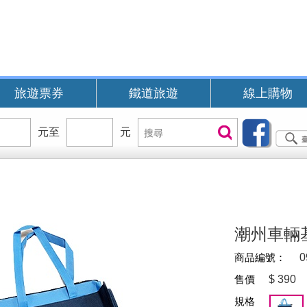
旅遊票券
鐵道旅遊
線上購物
價
元至
價
元
搜
搜尋
位
位
尋
區
區
間
間
B
潮州車輛
商品編號：
0
售價
$
390
規格