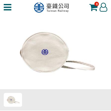
0
臺
登
鐵
入
夢
工
場
功
能
選
單