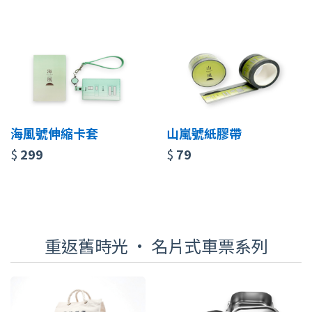
海風號伸縮卡套
山嵐號紙膠帶
$
299
$
79
重返舊時光 · 名片式車票系列