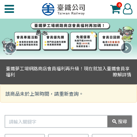
0
臺
登
鐵
入
夢
工
場
上
下
功
一
一
能
臺鐵夢工場網路商店會員福利再升級！現在就加入臺鐵會員享
則
則
選
福利
瞭解詳情
主
主
單
題
題
該商品未於上架時間，請重新查詢。
搜
搜尋
尋