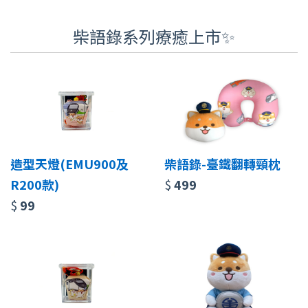
柴語錄系列療癒上市✨
造型天燈(EMU900及
柴語錄-臺鐵翻轉頸枕
R200款)
$
499
$
99