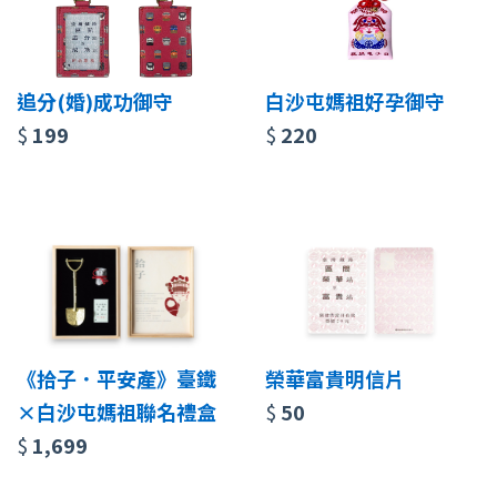
追分(婚)成功御守
白沙屯媽祖好孕御守
$
199
$
220
《拾子．平安產》臺鐵
榮華富貴明信片
×白沙屯媽祖聯名禮盒
$
50
$
1,699