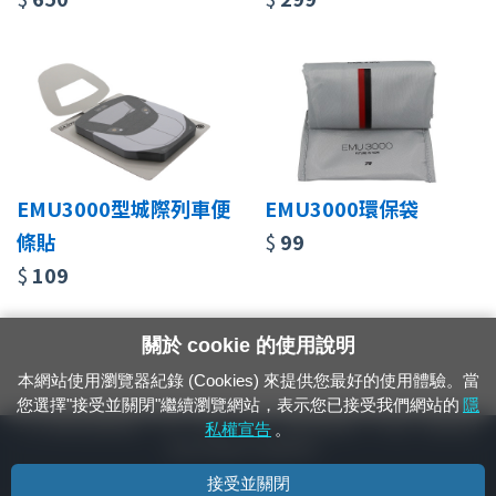
EMU3000型城際列車便
EMU3000環保袋
條貼
$
99
$
109
關於 cookie 的使用說明
本網站使用瀏覽器紀錄 (Cookies) 來提供您最好的使用體驗。當
您選擇"接受並關閉"繼續瀏覽網站，表示您已接受我們網站的
隱
24小時緊急通報電話：1933（市話、手機，僅限發現軌道、平交道、橋樑及隧
私權宣告
。
道等有障礙物之通報專用）
接受並關閉
隱私權宣告
資通安全政策
著作權聲明
電腦版官網