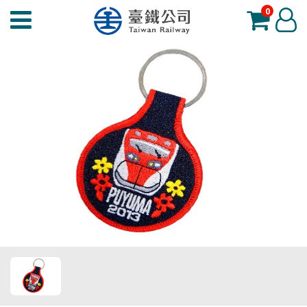
0
臺
登
鐵
入
夢
工
場
功
能
選
單