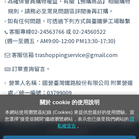
為確保會員購物權益，有關【預購商品】相關購物
規則，請務必至常見問題區詳閱後再訂購。
如有任何問題，可透過下列方式與臺鐵夢工場聯繫
客服專線02-24563766 或 02-24560522
(週一至週五，AM9:00-12:00 PM13:30-17:30)
客服信箱 trashoppingservice@gmail.com
訂單查詢留言。
營業人名稱：國營臺灣鐵路股份有限公司 附業營運
處／統一編號：03799009
關於 cookie 的使用說明
本網站使用瀏覽器紀錄 (Cookies) 來提供您最好的使用體驗。當
您選擇"接受並關閉"繼續瀏覽網站，表示您已接受我們網站的
隱
24小時緊急通報電話：1933（市話、手機，僅限發現軌道、平交道、橋樑及隧
私權宣告
。
道等有障礙物之通報專用）