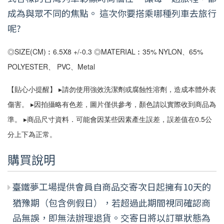
成為與眾不同的焦點。 這次你要搭乘哪種列車去旅行
呢?
◎SIZE(CM)︰6.5X8 +/-0.3 ◎MATERIAL︰35% NYLON、65% 
POLYESTER、 PVC、Metal 
【貼心小提醒】 ▸請勿使用強效洗潔劑或腐蝕性溶劑，造成本體外表
傷害。 ▸因拍攝略有色差，圖片僅供參考，顏色請以實際收到商品為
準。 ▸商品尺寸資料．可能會因某些因素產生誤差，誤差值在0.5公
分上下為正常。
購買說明
臺鐵夢工場提供會員自商品交寄次日起擁有10天的
猶豫期（包含例假日），若超過此期間視同確認商
品無誤，即無法辦理退貨。交寄日將以訂單狀態為