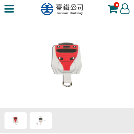
0
臺
登
鐵
入
夢
工
場
功
能
選
單