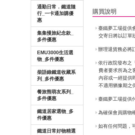
通勤日常．鐵道隨
購買說明
行_一卡通加購優
惠
臺鐵夢工場提供
集集慢旅紀念款_
交寄日將以訂單
多件優惠
辦理退貨務必將訂
EMU3000生活選
物_多件優惠
依行政院發布之
費者要求所為之
柴語錄鐵道收藏系
內容或一經提供
列_多件優惠
不適用猶豫期之
餐旅熊萌友系列_
多件優惠
臺鐵夢工場提供
鐵道居家選物_多
為確保會員購物
件優惠
如有任何問題，
鐵道日常好物精選