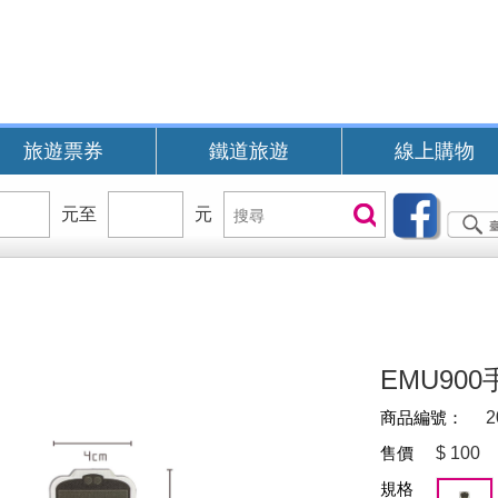
旅遊票券
鐵道旅遊
線上購物
價
元至
價
元
搜
搜尋
位
位
尋
區
區
間
間
B
EMU90
商品編號：
2
售價
$
100
規格