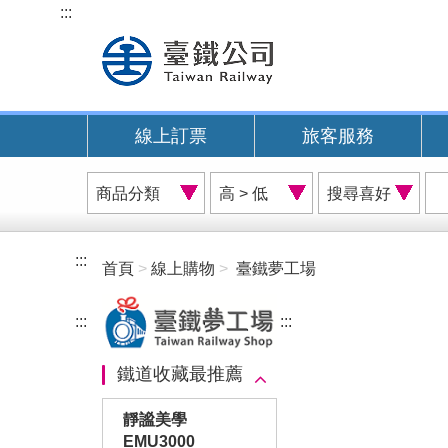
跳
:::
到
主
要
內
線上訂票
旅客服務
容
商
價
搜
品
格
尋
分
排
喜
類
序
好
:::
首頁
線上購物
臺鐵夢工場
A
:::
:::
鐵道收藏最推薦
靜謐美學
EMU3000