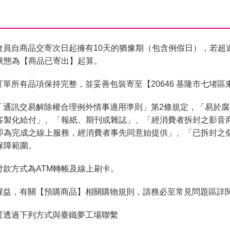
會員自商品交寄次日起擁有10天的猶豫期（包含例假日），若超
狀態為【商品已寄出】起算。
單所有品項保持完整，並妥善包裝寄至【20646 基隆市七堵區
「通訊交易解除權合理例外情事適用準則」第2條規定，「易於
客製化給付」、「報紙、期刊或雜誌」、「經消費者拆封之影音
即為完成之線上服務，經消費者事先同意始提供」、「已拆封之
保障範圍。
付款方式為ATM轉帳及線上刷卡。
權益，有關【預購商品】相關購物規則，請務必至常見問題區詳
可透過下列方式與臺鐵夢工場聯繫