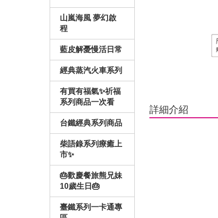
山嵐海風 夢幻啟
程
藍皮解憂慢活日常
經典蒸汽火車系列
有買有福氣✨祈福
系列商品一次看
詳細介紹
台鐵經典系列商品
柴語錄系列療癒上
市✨
🎂歡慶餐旅熊兄妹
10歲生日🎂
臺鐵系列一卡通專
區