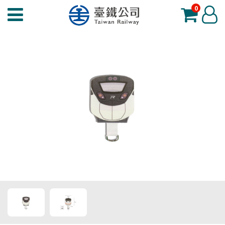
0
臺
登
鐵
入
夢
工
場
功
能
選
單