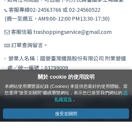
客服專線02-24563766 或 02-24560522
(週一至週五，AM9:00-12:00 PM13:30-17:30)
客服信箱 trashoppingservice@gmail.com
訂單查詢留言。
營業人名稱：國營臺灣鐵路股份有限公司 附業營運
處／統一編號：03799009
關於 cookie 的使用說明
本網站使用瀏覽器紀錄 (Cookies) 來提供您最好的使用體驗。當
您選擇"接受並關閉"繼續瀏覽網站，表示您已接受我們網站的
隱
24小時緊急通報電話：1933（市話、手機，僅限發現軌道、平交道、橋樑及隧
私權宣告
。
道等有障礙物之通報專用）
接受並關閉
隱私權宣告
資通安全政策
著作權聲明
電腦版官網
國營臺灣鐵路股份有限公司 © 版權所有
本頁產生時間：
2026/08/07 16:04:41