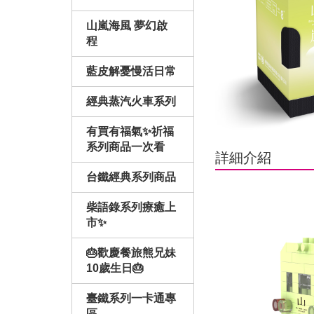
山嵐海風 夢幻啟
程
藍皮解憂慢活日常
經典蒸汽火車系列
有買有福氣✨祈福
系列商品一次看
詳細介紹
台鐵經典系列商品
柴語錄系列療癒上
市✨
🎂歡慶餐旅熊兄妹
10歲生日🎂
臺鐵系列一卡通專
區