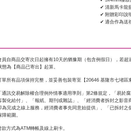
✔ 清新馬卡龍
✔ 附贈彩印說
✔ 適合作為
會員自商品交寄次日起擁有10天的猶豫期（包含例假日），若超
狀態為【商品已寄出】起算。
單所有品項保持完整，並妥善包裝寄至【20646 基隆市七堵區
「通訊交易解除權合理例外情事適用準則」第2條規定，「易於
客製化給付」、「報紙、期刊或雜誌」、「經消費者拆封之影音
即為完成之線上服務，經消費者事先同意始提供」、「已拆封之
保障範圍。
付款方式為ATM轉帳及線上刷卡。