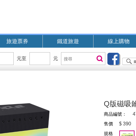
旅遊票券
鐵道旅遊
線上購物
價
元至
價
元
搜
搜尋
位
位
尋
區
區
間
間
B
Q版磁吸
商品編號：
4
售價
$
390
規格