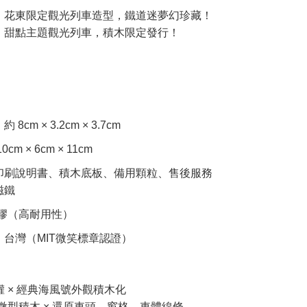
】花東限定觀光列車造型，鐵道迷夢幻珍藏！
】甜點主題觀光列車，積木限定發行！
】
cm × 3.2cm × 3.7cm
m × 6cm × 11cm
印刷說明書、積木底板、備用顆粒、售後服務
磁鐵
塑膠（高耐用性）
台灣（MIT微笑標章認證）
】
權 × 經典海風號外觀積木化
極致微型積木 × 還原車頭、窗格、車體線條