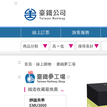
跳
:::
到
主
要
內
線上訂票
旅客服務
容
商
價
搜
品
格
尋
分
排
喜
類
序
好
:::
首頁
線上購物
臺鐵夢工場
A
:::
:::
鐵道收藏最推薦
靜謐美學
EMU3000