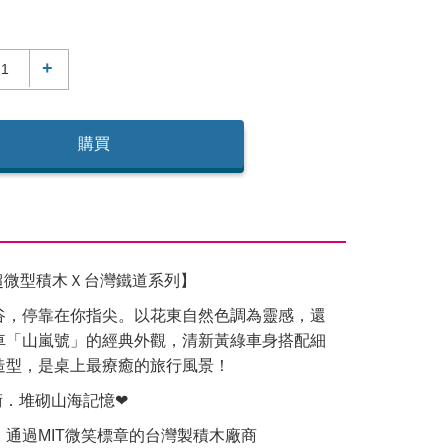
+
購買
ck超微型積木Ｘ台灣鐵道系列】
谷，停靠在你指尖。以花東自然色調為靈感，還
車「山嵐號」的經典外觀，清新黃綠車身搭配細
造型，是桌上最療癒的旅行風景！
術．堆砌山海記憶❤
通過MIT微笑標章的台灣製積木廠商