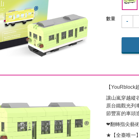
數量
-
【YouRblo
讓山嵐穿越縱
原台鐵觀光列
節豐富的車頭
❤翻轉指尖藝
★【全臺唯一】