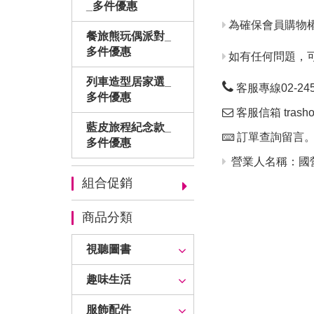
_多件優惠
為確保會員購物
餐旅熊玩偶派對_
多件優惠
如有任何問題，
列車造型居家選_
客服專線02-24563
多件優惠
客服信箱 trashop
藍皮旅程紀念款_
訂單查詢留言
多件優惠
營業人名稱：國營
組合促銷
商品分類
視聽圖書
趣味生活
服飾配件