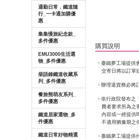
通勤日常．鐵道隨
行_一卡通加購優
惠
集集慢旅紀念款_
多件優惠
購買說明
EMU3000生活選
物_多件優惠
臺鐵夢工場提供
交寄日將以訂單
柴語錄鐵道收藏系
列_多件優惠
辦理退貨務必將訂
餐旅熊萌友系列_
依行政院發布之
多件優惠
費者要求所為之
內容或一經提供
鐵道居家選物_多
件優惠
不適用猶豫期之
鐵道日常好物精選
臺鐵夢工場提供