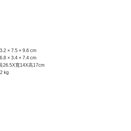
× 7.5 × 9.6 cm
× 3.4 × 7.4 cm
6.5X寬14X高17cm
 kg