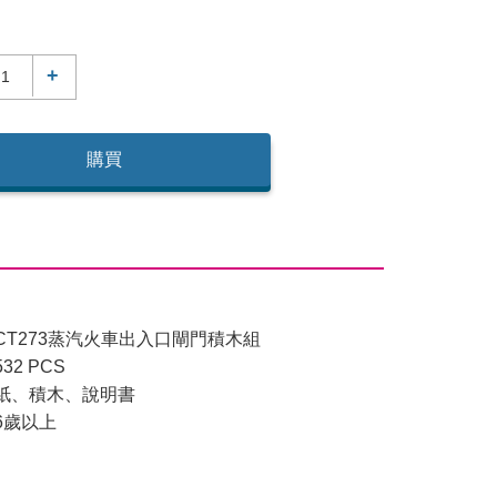
+
購買
CT273蒸汽火車出入口閘門積木組
2 PCS
紙、積木、說明書
6歲以上