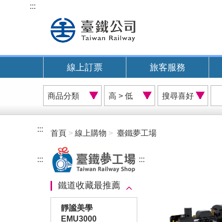
跳
:::
到
主
要
內
線上訂票
旅客服務
容
商
價
搜
品
格
尋
分
排
喜
類
序
好
:::
首頁
線上購物
臺鐵夢工場
A
:::
:::
鐵道收藏最推薦
靜謐美學
EMU3000