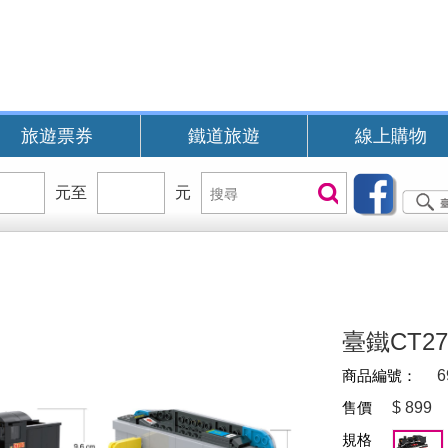
旅遊票券
鐵道旅遊
線上購物
價
元至
價
元
搜
搜尋
位
位
尋
區
區
間
間
B
臺鐵CT
商品編號：
6
售價
$
899
規格