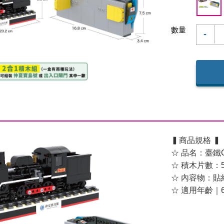
數量
-
▍商品規格 ▍
☆ 品名：臺鐵
☆ 積木片數：53
☆ 內容物：貼
☆ 適用年齡｜