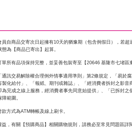
會員自商品交寄次日起擁有10天的猶豫期（包含例假日），若超
狀態為【商品已寄出】起算。
單所有品項保持完整，並妥善包裝寄至【20646 基隆市七堵區
「通訊交易解除權合理例外情事適用準則」第2條規定，「易於
客製化給付」、「報紙、期刊或雜誌」、「經消費者拆封之影音
即為完成之線上服務，經消費者事先同意始提供」、「已拆封之
保障範圍。
付款方式為ATM轉帳及線上刷卡。
權益，有關【預購商品】相關購物規則，請務必至常見問題區詳