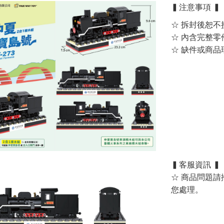
▍注意事項 ▍
☆ 拆封後恕不
☆ 內含完整零
☆ 缺件或商
▍客服資訊 ▍
☆ 商品問題請
您處理。