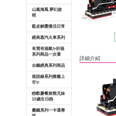
山嵐海風 夢幻啟
程
藍皮解憂慢活日常
經典蒸汽火車系列
有買有福氣✨祈福
系列商品一次看
詳細介紹
台鐵經典系列商品
柴語錄系列療癒上
市✨
🎂歡慶餐旅熊兄妹
10歲生日🎂
臺鐵系列一卡通專
區