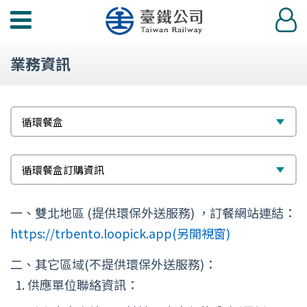
功
登
能
入
選
業務資訊
單
標
選
循環餐盒
題
擇
次
選
循環餐盒訂購資訊
標
擇
一、雙北地區 (提供環保外送服務) ，訂餐網站連結：
題
https://trbento.loopick.app(另開視窗)
二、其它區域(不提供環保外送服務)：
供應單位聯絡資訊：