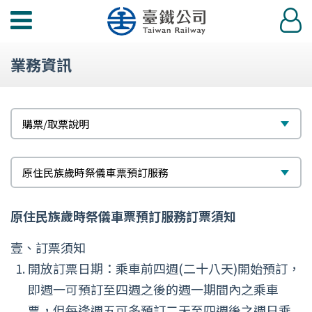
功
登
能
入
選
業務資訊
單
標
選
購票/取票說明
題
擇
次
選
原住民族歲時祭儀車票預訂服務
標
擇
原住民族歲時祭儀車票預訂服務訂票須知
題
壹、訂票須知
開放訂票日期：乘車前四週(二十八天)開始預訂，
即週一可預訂至四週之後的週一期間內之乘車
票，但每逢週五可多預訂二天至四週後之週日乘