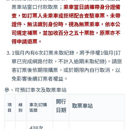
票車站窗口付款取票；
乘車當日請攜帶身分證備
查，如訂票人未乘車或拒絕配合查驗車票、未帶
證件、無法識別身份時，視為無票乘車，依本公
司規定補票，並加收百分之五十票款，原票亦不
得申請退票。
1個月內有6次訂票未取紀錄，將予停權1個月(訂
單已完成網路付款，不計入逾期未取紀錄)。請旅
客訂票後依期限購票，或於期限內自行取消，以
免影響後續訂票者權益。
參、可預訂車次及取票車站
開行
項
線
車次/訂購
取票車站
日期
目
別
區間
438次