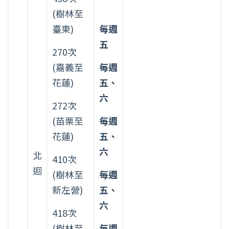
(樹林至
臺東)
每週
五
270次
(嘉義至
每週
花蓮)
五、
六
272次
(苗栗至
每週
花蓮)
五、
六
北
410次
迴
(樹林至
每週
新左營)
五、
六
418次
(樹林至
每週