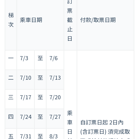
訂
票
梯
乘車日期
截
付款/取票日期
次
止
日
一
7/3
至
7/6
二
7/10
至
7/13
三
7/17
至
7/20
乘
四
7/24
至
7/27
車
自訂票日起 2日內
日
(含訂票日) 須完成取
五
7/31
至
8/3