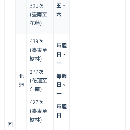
301次
五、
(臺南至
六
花蓮)
439次
每週
(臺東至
日、
樹林)
一
277次
北
每週
(花蓮至
迴
日、
斗南)
一
427次
每週
(臺東至
日
樹林)
回