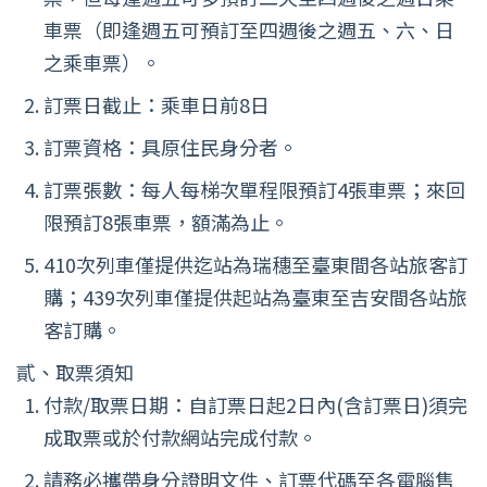
車票（即逢週五可預訂至四週後之週五、六、日
之乘車票）。
訂票日截止：乘車日前8日
訂票資格：具原住民身分者。
訂票張數：每人每梯次單程限預訂4張車票；來回
限預訂8張車票，額滿為止。
410次列車僅提供迄站為瑞穗至臺東間各站旅客訂
購；439次列車僅提供起站為臺東至吉安間各站旅
客訂購。
貳、取票須知
付款/取票日期：自訂票日起2日內(含訂票日)須完
成取票或於付款網站完成付款。
請務必攜帶身分證明文件、訂票代碼至各電腦售