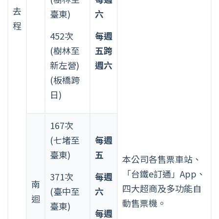
去
臺東)
六
程
452次
每週
(樹林至
五跨
新左營)
週六
(板橋跨
日)
167次
(七堵至
每週
臺東)
五
本公司各售票車站、
「台鐵e訂通」App、
371次
每週
南
四大超商及多功能自
(臺中至
六
迴
動售票機。
臺東)
每週