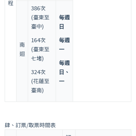
程
386次
(臺東至
每週
臺中)
日
164次
每週
南
(臺東至
一
迴
七堵)
每週
324次
日、
(花蓮至
一
臺南)
肆、訂票/取票時間表