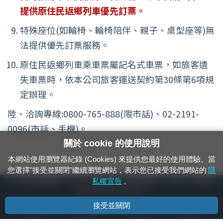
提供原住民返鄉列車優先訂票。
特殊座位(如輪椅、輪椅陪伴、親子、桌型座等)無
法提供優先訂票服務。
原住民返鄉列車乘車票屬記名式車票，如旅客遺
失車票時，依本公司旅客運送契約第30條第6項規
定辦理。
陸、洽詢專線:0800-765-888(限市話)、02-2191-
0096(市話、手機)。
關於 cookie 的使用說明
本網站使用瀏覽器紀錄 (Cookies) 來提供您最好的使用體驗。當
您選擇"接受並關閉"繼續瀏覽網站，表示您已接受我們網站的
隱
24小時緊急通報電話：1933（市話、手機，僅限發現軌道、平交道、橋樑及隧
私權宣告
。
道等有障礙物之通報專用）
接受並關閉
隱私權宣告
資通安全政策
著作權聲明
電腦版官網
國營臺灣鐵路股份有限公司 © 版權所有