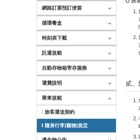
旅
網路訂票預訂便當
循環餐盒
時刻表下載
託運規範
自動存物箱寄存服務
貳、
運費說明
乘車規範
旅客運送契約
隨身行李(寵物)規定
遺失物公告