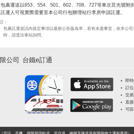
包裹運送以653、554、501、602、708、727等車次莒
，託運人可視實際需要至本公司行包辦理站行李房申請託運。
註：
包裹託運資訊內規定事項以最新公告版為準，若有未盡事宜，依本公司
時，請逕洽車站詢問。
限公司
台鐵e訂通
即時
訂位
交易
直接
可區
33（市話、手機，僅限發現軌道、平交道、橋樑及隧道等有障礙物之通報專用）