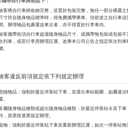
客攜帶自行車限制如下：
旅客將自行車經收納完整，並置於包裝完整，無任一部分裸露之
尺寸符合隨身物品標準時，得免費攜帶乘車。但前述之自行車須
間。辦理物品包裹運送車次者，亦不得置於行李車內。
旅客攜帶前項自行車超過隨身物品尺寸、或攜帶無包裝或包裝不
次列車，或至行李房辦理託運。改乘本公司公告之指定班次列車
價。
旅客違反前項規定依下列規定辦理
危險物品：強制於最近停靠站下車，並退出車站範圍，如屬違法
還。
非屬隨身物品種類或超出隨身物品種類：於最近停靠站令其下車
時，原票按退票規定辦理。
寵物：強制於最近停靠站下車並重新辦理託運，如次一停靠站無