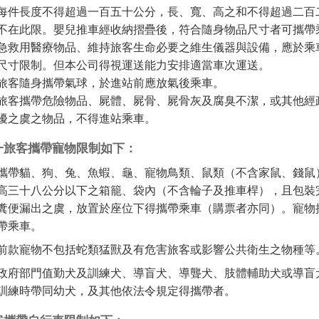
每件長度不得超過一百五十公分，長、寬、高之和不得超過二百
不在此限。嬰兒推車經收納摺疊後，符合隨身物品尺寸者可攜帶
急救用醫療物品、維持旅客生命必要之維生儀器與設備，應於乘
尺寸限制。但本公司得視運送能力安排適當車次運送。
旅客隨身攜帶氣球，於進站前應放氣後乘車。
旅客攜帶危險物品、屍體、屍骨、屍骨灰及腐臭不潔，或其他經
擾之虞之物品，不得進站乘車。
一旅客攜帶寵物限制如下：
攜帶貓、狗、兔、魚蝦、龜、寵物鳥類、鼠類（不含家鼠、錢鼠
高三十八公分以下之箱籠、袋內（不含輪子及推車桿），且包裝
糞便漏出之虞，放置於座位下得攜帶乘車（購票者亦同）。寵物
帶乘車。
前款寵物不包括蛇類猛獸及有危害旅客或影響公共衛生之物種等
政府部門值勤犬及訓練犬、導盲犬、導聾犬、肢體輔助犬或導盲
訓練時帶同幼犬，及其他依法令規定得攜帶者。