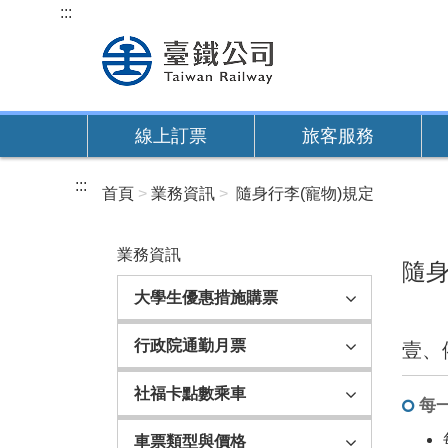
跳
:::
到
主
要
內
線上訂票
旅客服務
容
:::
首頁
業務資訊
隨身行李(寵物)規定
業務資訊
隨身
大學生優惠措施購票
行政院通勤月票
壹、
社福卡點數乘車
每
車票類型與價格