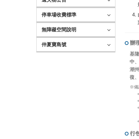
停車場收費標準
無障礙空間說明
辦
仲夏寶島號
基
中
潮
復
備
行