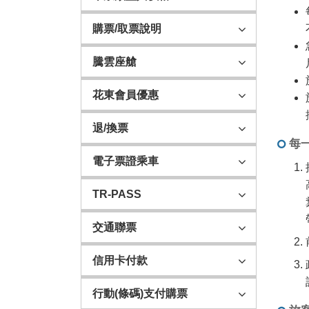
購票/取票說明
騰雲座艙
花東會員優惠
退/換票
每
電子票證乘車
TR-PASS
交通聯票
信用卡付款
行動(條碼)支付購票