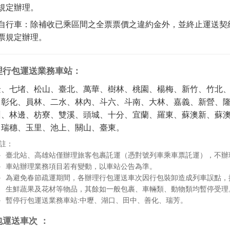
規定辦理。
自行車：除補收已乘區間之全票票價之違約金外，並終止運送契
票規定辦理。
理行包運送業務車站：
隆、七堵、松山、臺北、萬華、樹林、桃園、楊梅、新竹、竹北
、彰化、員林、二水、林內、斗六、斗南、大林、嘉義、新營、
州、林邊、枋寮、雙溪、頭城、十分、宜蘭、羅東、蘇澳新、蘇
、瑞穗、玉里、池上、關山、臺東。
註：
臺北站、高雄站僅辦理旅客包裹託運（憑對號列車乘車票託運），不辦
車站辦理業務項目若有變動，以車站公告為準。
為避免春節疏運期間，各辦理行包運送車次因行包裝卸造成列車誤點，
生鮮蔬果及花材等物品，其餘如一般包裹、車輛類、動物類均暫停受理。
暫停行包運送業務車站:中壢、湖口、田中、善化、瑞芳。
包運送車次 ：