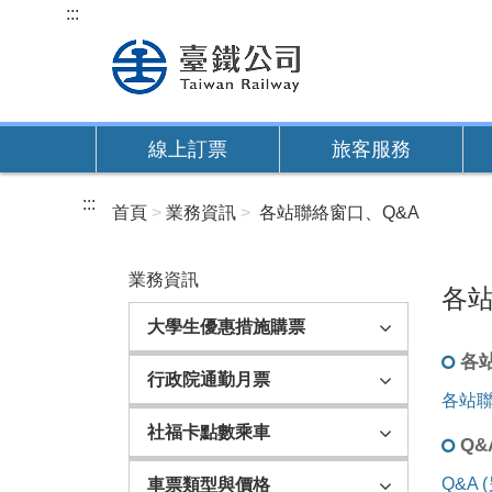
跳
:::
到
主
要
內
線上訂票
旅客服務
容
:::
首頁
業務資訊
各站聯絡窗口、Q&A
業務資訊
各站
大學生優惠措施購票
各
行政院通勤月票
各站聯
社福卡點數乘車
Q&
Q&A
車票類型與價格