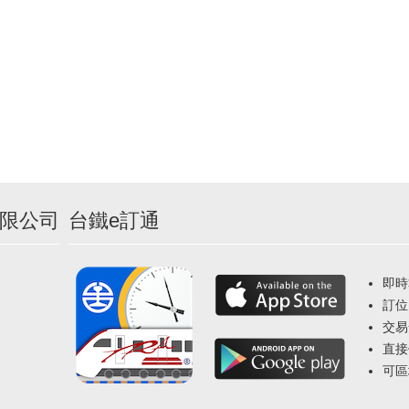
限公司
台鐵e訂通
即時
訂位
交易
直接
可區