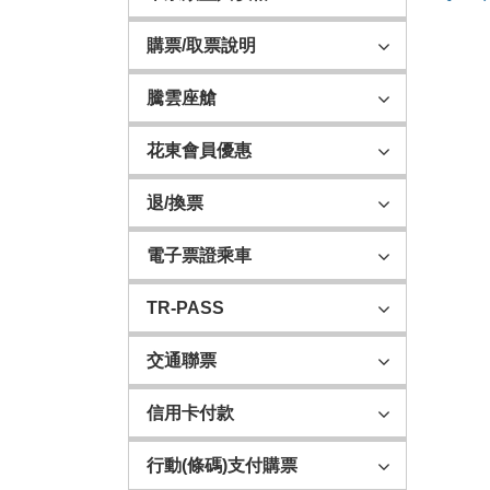
購票/取票說明
騰雲座艙
花東會員優惠
退/換票
電子票證乘車
TR-PASS
交通聯票
信用卡付款
行動(條碼)支付購票