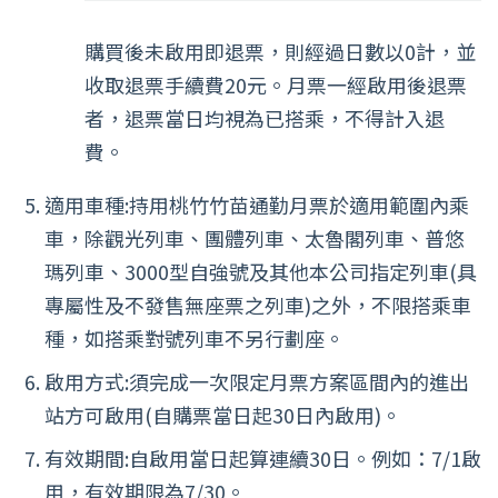
購買後未啟用即退票，則經過日數以0計，並
收取退票手續費20元。月票一經啟用後退票
者，退票當日均視為已搭乘，不得計入退
費。
適用車種:持用桃竹竹苗通勤月票於適用範圍內乘
車，除觀光列車、團體列車、太魯閣列車、普悠
瑪列車、3000型自強號及其他本公司指定列車(具
專屬性及不發售無座票之列車)之外，不限搭乘車
種，如搭乘對號列車不另行劃座。
啟用方式:須完成一次限定月票方案區間內的進出
站方可啟用(自購票當日起30日內啟用)。
有效期間:自啟用當日起算連續30日。例如：7/1啟
用，有效期限為7/30。