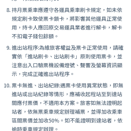
持月票乘車應遵守各運具乘車刷卡規定，如未依
規定刷卡致使票卡鎖卡，將影響其他運具正常使
用，持卡人應回原交易運具業者進行解卡，解卡
不扣電子錢包餘額。
進出站程序:為維旅客權益及票卡正常使用，請確
實依「進站刷卡、出站刷卡」原則使用票卡，並
注意出入口驗票機設備燈號、聲響及螢幕資訊顯
示，完成正確進出站程序。
票卡無進、出站紀錄:遇票卡使用異常狀態，即無
進站或出站紀錄等情形，應補收起程站至到達站
間應付票價，不適用本方案。旅客如無法證明起
站者，依無票乘車規定辦理補票，並得加收乘車
區間票價並加收50%。如不能證明到達站者，依
逾時乘車規定辦理。