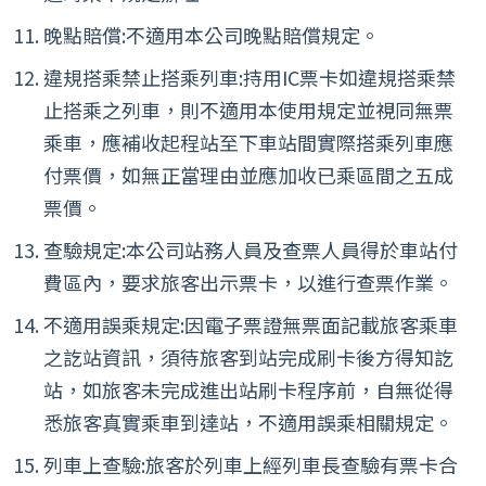
晚點賠償:不適用本公司晚點賠償規定。
違規搭乘禁止搭乘列車:持用IC票卡如違規搭乘禁
止搭乘之列車，則不適用本使用規定並視同無票
乘車，應補收起程站至下車站間實際搭乘列車應
付票價，如無正當理由並應加收已乘區間之五成
票價。
查驗規定:本公司站務人員及查票人員得於車站付
費區內，要求旅客出示票卡，以進行查票作業。
不適用誤乘規定:因電子票證無票面記載旅客乘車
之訖站資訊，須待旅客到站完成刷卡後方得知訖
站，如旅客未完成進出站刷卡程序前，自無從得
悉旅客真實乘車到達站，不適用誤乘相關規定。
列車上查驗:旅客於列車上經列車長查驗有票卡合