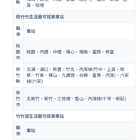
縣
霄、苑裡
桃竹竹生活圈可搭乘車站
縣
車站
市
桃
園
桃園、內壢、中壢、埔心、楊梅、富岡、新富
市
新
北湖、湖口、新豐、竹北、內灣線(竹中、上員、榮
竹
華、竹東、橫山、九讚頭、合興、富貴、內灣)、六家
縣
線(六家)
新
竹
北新竹、新竹、三姓橋、香山、內灣線(千甲、新莊)
市
竹竹苗生活圈可搭乘車站
縣
車站
市