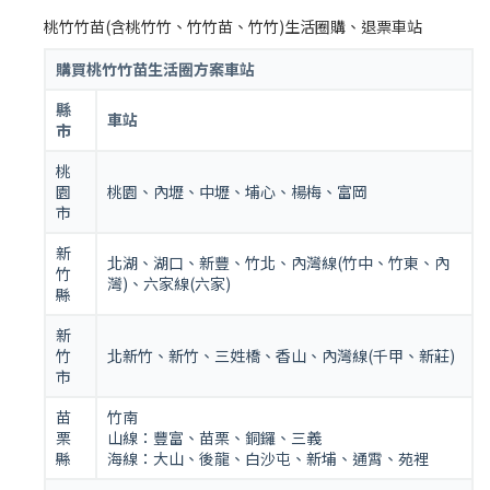
桃竹竹苗(含桃竹竹、竹竹苗、竹竹)生活圈購、退票車站
購買桃竹竹苗生活圈方案車站
縣
車站
市
桃
園
桃園、內壢、中壢、埔心、楊梅、富岡
市
新
北湖、湖口、新豐、竹北、內灣線(竹中、竹東、內
竹
灣)、六家線(六家)
縣
新
竹
北新竹、新竹、三姓橋、香山、內灣線(千甲、新莊)
市
苗
竹南
栗
山線：豐富、苗栗、銅鑼、三義
縣
海線：大山、後龍、白沙屯、新埔、通霄、苑裡