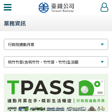
功
登
能
入
選
業務資訊
單
標
選
行政院通勤月票
題
擇
次
選
桃竹竹苗(含桃竹竹、竹竹苗、竹竹)生活圈
標
擇
題