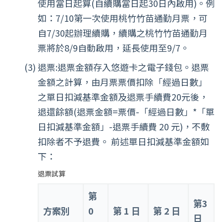
使用當日起算(自續購當日起30日內啟用)。例
如：7/10第一次使用桃竹竹苗通勤月票，可
自7/30起辦理續購，續購之桃竹竹苗通勤月
票將於8/9自動啟用，延長使用至9/7。
退票:退票金額存入悠遊卡之電子錢包。退票
金額之計算，由月票票價扣除「經過日數」
之單日扣減基準金額及退票手續費20元後，
退還餘額(退票金額=票價-「經過日數」*「單
日扣減基準金額」-退票手續費 20 元)，不敷
扣除者不予退費。 前述單日扣減基準金額如
下：
退票試算
第
第3
方案別
0
第 1 日
第 2 日
日