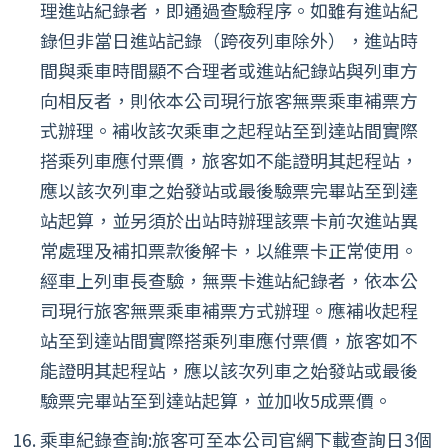
理進站紀錄者，即通過查驗程序。如雖有進站紀
錄但非當日進站記錄（跨夜列車除外），進站時
間與乘車時間顯不合理者或進站紀錄站與列車方
向相反者，則依本公司現行旅客無票乘車補票方
式辦理。補收該次乘車之起程站至到達站間實際
搭乘列車應付票價，旅客如不能證明其起程站，
應以該次列車之始發站或最後驗票完畢站至到達
站起算，並另須於出站時辦理該票卡前次進站異
常處理及補扣票款後解卡，以維票卡正常使用。
經車上列車長查驗，無票卡進站紀錄者，依本公
司現行旅客無票乘車補票方式辦理。應補收起程
站至到達站間實際搭乘列車應付票價，旅客如不
能證明其起程站，應以該次列車之始發站或最後
驗票完畢站至到達站起算，並加收5成票價。
乘車紀錄查詢:旅客可至本公司官網下載查詢日3個