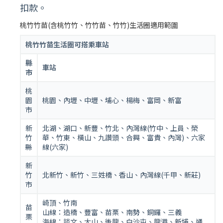
扣款。
桃竹竹苗(含桃竹竹、竹竹苗、竹竹)生活圈適用範圍
桃竹竹苗生活圈可搭乘車站
縣
車站
市
桃
園
桃園、內壢、中壢、埔心、楊梅、富岡、新富
市
新
北湖、湖口、新豐、竹北、內灣線(竹中、上員、榮
竹
華、竹東、橫山、九讚頭、合興、富貴、內灣)、六家
縣
線(六家)
新
竹
北新竹、新竹、三姓橋、香山、內灣線(千甲、新莊)
市
崎頂、竹南
苗
山線：造橋、豐富、苗栗、南勢、銅鑼、三義
栗
海線：談文、大山、後龍、白沙屯、龍港、新埔、通