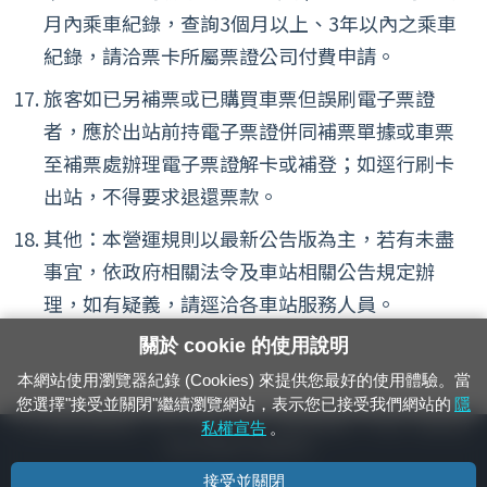
月內乘車紀錄，查詢3個月以上、3年以內之乘車
紀錄，請洽票卡所屬票證公司付費申請。
旅客如已另補票或已購買車票但誤刷電子票證
者，應於出站前持電子票證併同補票單據或車票
至補票處辦理電子票證解卡或補登；如逕行刷卡
出站，不得要求退還票款。
其他：本營運規則以最新公告版為主，若有未盡
事宜，依政府相關法令及車站相關公告規定辦
理，如有疑義，請逕洽各車站服務人員。
關於 cookie 的使用說明
本網站使用瀏覽器紀錄 (Cookies) 來提供您最好的使用體驗。當
您選擇"接受並關閉"繼續瀏覽網站，表示您已接受我們網站的
隱
24小時緊急通報電話：1933（市話、手機，僅限發現軌道、平交道、橋樑及隧
私權宣告
。
道等有障礙物之通報專用）
接受並關閉