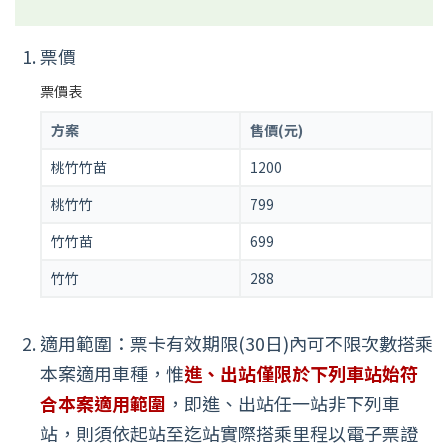
票價
票價表
方案
售價(元)
桃竹竹苗
1200
桃竹竹
799
竹竹苗
699
竹竹
288
適用範圍：票卡有效期限(30日)內可不限次數搭乘
本案適用車種，惟
進、出站僅限於下列車站始符
合本案適用範圍
，即進、出站任一站非下列車
站，則須依起站至迄站實際搭乘里程以電子票證