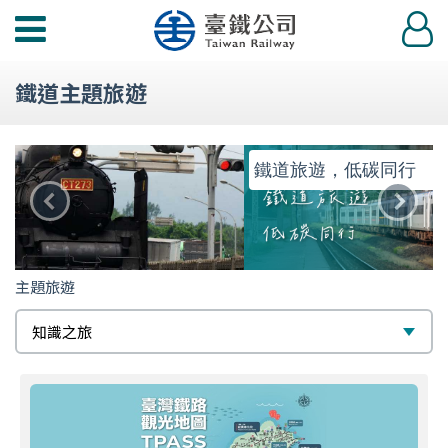
功
登
能
入
選
鐵道主題旅遊
單
鐵道旅遊，低碳同行
瞭解詳情
上
下
一
一
則
則
主題旅遊
主
主
主
知識之旅
題
題
題
旅
遊