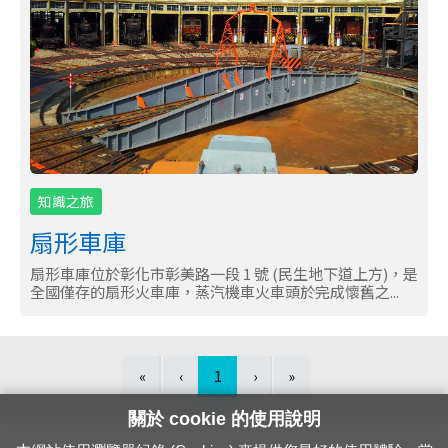
知識之旅
扇形車庫
扇形車庫位於彰化市彰美路一段 1 號 (民生地下道上方)，是
全國僅存的扇形火車庫，蒸汽機車火車頭於完成懷舊之...
(current)
«
‹
1
›
»
關於 cookie 的使用說明