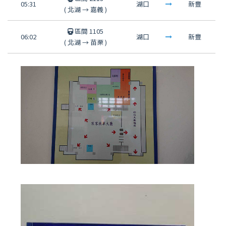
05:31
湖口
新豐
(
北湖
→
嘉義
)
區間 1105
06:02
湖口
新豐
(
北湖
→
苗栗
)