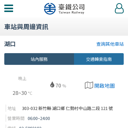
功
登
能
入
選
車站與周邊資訊
單
湖口
查詢其他車站
站內服務
交通轉乘指南
晚上
70
開啟地圖
%
28~30
°C
地址
303-032 新竹縣 湖口鄉 仁勢村中山路二段 121 號
營業時間
06:00~24:00