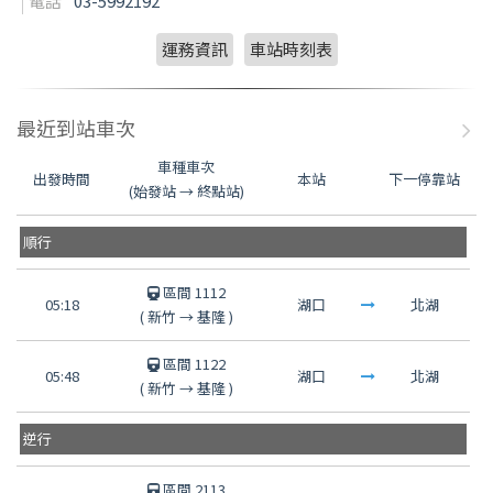
電話
03-5992192
運務資訊
車站時刻表
最近到站車次
車種車次
出發時間
本站
下一停靠站
(始發站 → 終點站)
順行
區間 1112
05:18
湖口
北湖
(
新竹
→
基隆
)
區間 1122
05:48
湖口
北湖
(
新竹
→
基隆
)
逆行
區間 2113