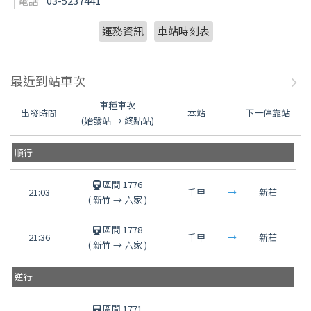
電話
03-5237441
運務資訊
車站時刻表
最近到站車次
車種車次
出發時間
本站
下一停靠站
(始發站 → 終點站)
順行
區間 1776
21:03
千甲
新莊
(
新竹
→
六家
)
區間 1778
21:36
千甲
新莊
(
新竹
→
六家
)
逆行
區間 1771