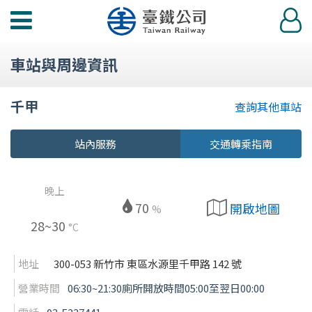
功
登
能
入
選
車站與周邊資訊
單
千甲
查詢其他車站
站內服務
交通轉乘指南
晚上
70
開啟地圖
%
28~30
°C
地址
300-053 新竹市 東區水源里千甲路 142 號
營業時間
06:30~21:30廁所開放時間05:00至翌日00:00