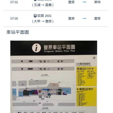
07:01
豐原
栗林
(
北湖
→
嘉義
)
區間 2601
07:05
豐原
豐原
(
大甲
→
豐原
)
車站平面圖