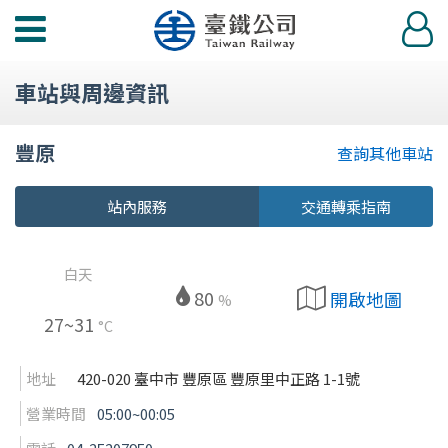
功
登
能
入
選
車站與周邊資訊
單
豐原
查詢其他車站
站內服務
交通轉乘指南
白天
80
開啟地圖
%
27~31
°C
地址
420-020 臺中市 豐原區 豐原里中正路 1-1號
營業時間
05:00~00:05