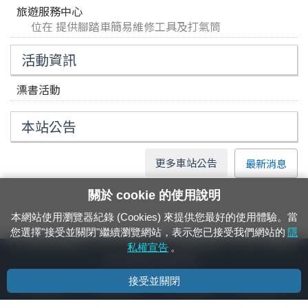
旅遊服務中心
位在 提供腳踏車簡易維修工具及打氣筒
活動資訊
漂書活動
本站公告
更多車站公告
最新消息
關於 cookie 的使用說明
本網站使用瀏覽器紀錄 (Cookies) 來提供您最好的使用體驗。當
您選擇"接受並關閉"繼續瀏覽網站，表示您已接受我們網站的
隱
24小時緊急通報電話：1933（市話、手機，僅限發現軌道、平交道、橋樑及隧
私權宣告
。
道等有障礙物之通報專用）
接受並關閉
隱私權宣告
資通安全政策
著作權聲明
電腦版官網
國營臺灣鐵路股份有限公司 © 版權所有