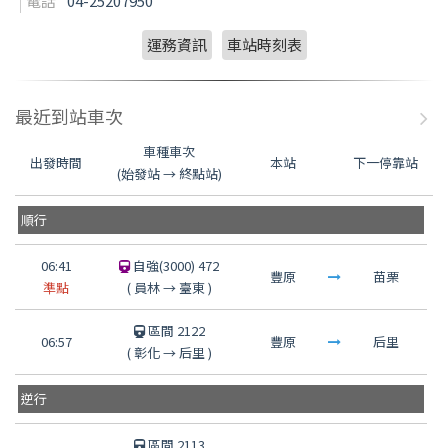
電話
04-25207950
運務資訊
車站時刻表
最近到站車次
車種車次
出發時間
本站
下一停靠站
(始發站 → 終點站)
順行
06:41
自強(3000) 472
豐原
苗栗
準點
(
員林
→
臺東
)
區間 2122
06:57
豐原
后里
(
彰化
→
后里
)
逆行
區間 2113