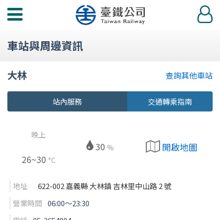
功
登
能
入
選
車站與周邊資訊
單
大林
查詢其他車站
站內服務
交通轉乘指南
晚上
30
開啟地圖
%
26~30
°C
地址
622-002 嘉義縣 大林鎮 吉林里中山路 2 號
營業時間
06:00〜23:30