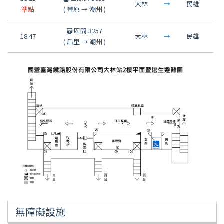
大林
民雄
準點
(
豐原
→
潮州
)
區間 3257
18:47
大林
民雄
(
后里
→
潮州
)
無障礙設施