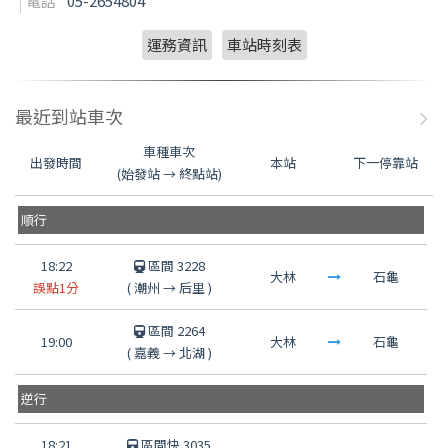
電話
05-2654804
運務資訊
車站時刻表
最近到站車次
車種車次
出發時間
本站
下一停靠站
(始發站 → 終點站)
順行
18:22
區間 3228
大林
石龜
誤點1分
(
潮州
→
后里
)
區間 2264
19:00
大林
石龜
(
嘉義
→
北湖
)
逆行
18:21
區間快 3035