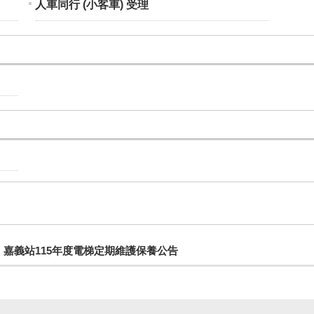
人車同行 (小客車) 受理
嘉義站115年度電梯定期維護保養公告