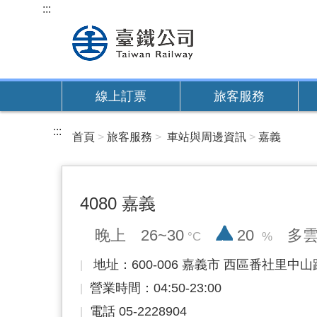
跳
:::
到
主
要
內
線上訂票
旅客服務
容
:::
首頁
旅客服務
車站與周邊資訊
嘉義
4080 嘉義
降雨率
晚上
26~30
20
多
地址：600-006 嘉義市 西區番社里中山路
營業時間：04:50-23:00
電話 05-2228904