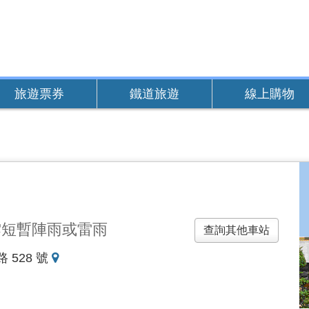
旅遊票券
鐵道旅遊
線上購物
雲短暫陣雨或雷雨
查詢其他車站
地
 528 號
圖