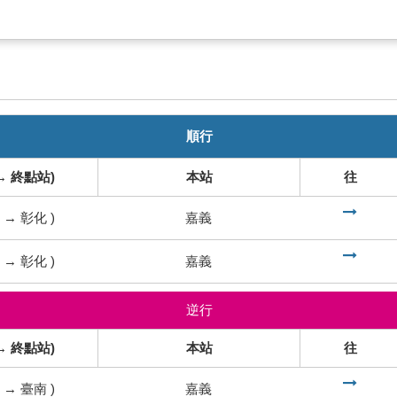
順行
→ 終點站)
本站
往
到
→
彰化
)
嘉義
到
→
彰化
)
嘉義
逆行
→ 終點站)
本站
往
到
→
臺南
)
嘉義