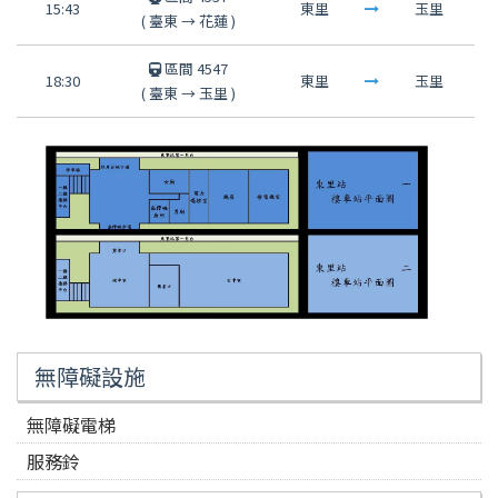
15:43
東里
玉里
(
臺東
→
花蓮
)
區間 4547
18:30
東里
玉里
(
臺東
→
玉里
)
無障礙設施
無障礙電梯
服務鈴