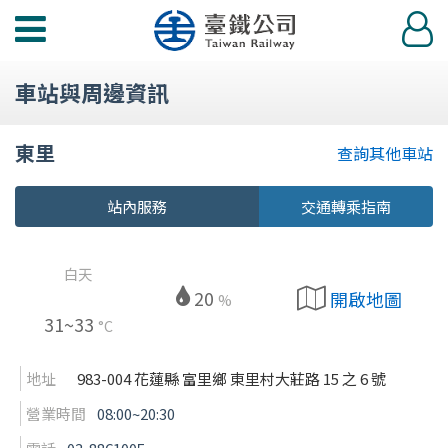
功
登
能
入
選
車站與周邊資訊
單
東里
查詢其他車站
站內服務
交通轉乘指南
白天
20
開啟地圖
%
31~33
°C
地址
983-004 花蓮縣 富里鄉 東里村大莊路 15 之 6 號
營業時間
08:00~20:30