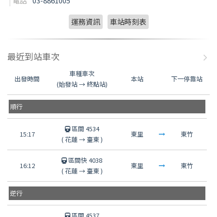
電話
03-8861005
運務資訊
車站時刻表
最近到站車次
車種車次
出發時間
本站
下一停靠站
(始發站 → 終點站)
順行
區間 4534
15:17
東里
東竹
(
花蓮
→
臺東
)
區間快 4038
16:12
東里
東竹
(
花蓮
→
臺東
)
逆行
區間 4537