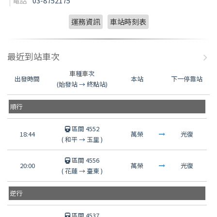
電話
03-8752175
運務資訊
車站時刻表
最近到站車次
車種車次
出發時間
本站
下一停靠站
(始發站 → 終點站)
順行
區間 4552
18:44
萬榮
光復
(
和平
→
玉里
)
區間 4556
20:00
萬榮
光復
(
花蓮
→
臺東
)
逆行
區間 4537