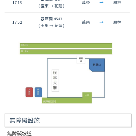
17:13
萬榮
鳳林
(
臺東
→
花蓮
)
區間 4543
17:52
萬榮
鳳林
(
玉里
→
花蓮
)
無障礙設施
無障礙坡道