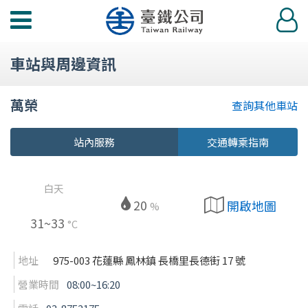
功
登
能
入
選
車站與周邊資訊
單
萬榮
查詢其他車站
站內服務
交通轉乘指南
白天
20
開啟地圖
%
31~33
°C
地址
975-003 花蓮縣 鳳林鎮 長橋里長德街 17 號
營業時間
08:00~16:20