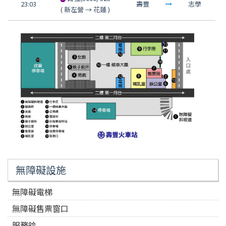
23:03
壽豐
志學
(
新左營
→
花蓮
)
無障礙設施
無障礙電梯
無障礙售票窗口
服務鈴