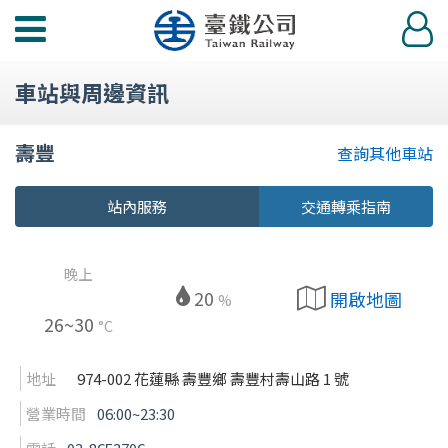
功
登
能
入
選
車站與周邊資訊
單
壽豐
查詢其他車站
站內服務
交通轉乘指南
晚上
20
開啟地圖
%
26~30
°C
地址
974-002 花蓮縣 壽豐鄉 壽豐村壽山路 1 號
營業時間
06:00~23:30