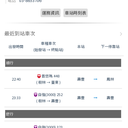
電話
03-8653706
運務資訊
車站時刻表
最近到站車次
車種車次
出發時間
本站
下一停靠站
(始發站 → 終點站)
順行
普悠瑪 448
22:40
壽豐
鳳林
(
樹林
→
臺東
)
自強(3000) 252
23:33
壽豐
壽豐
(
樹林
→
壽豐
)
逆行
自強(3000) 323