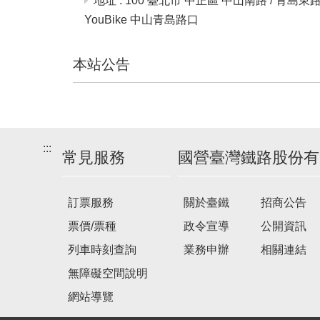
地址 : 100 臺北市 中正區 中山南路 / 青島東
YouBike 中山青島路口
本站公告
建
議
搭
:::
乘
常見服務
國營臺灣鐵路股份有
車
次
訂票服務
關於臺鐵
招商公告
票價/票種
政令宣導
公開資訊
列車時刻查詢
業務申辦
相關連結
無障礙空間說明
網站導覽