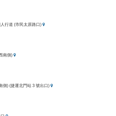
圖
地
東側人行道 (市民太原路口)
圖
地
(西南側)
圖
地
西南側) (捷運北門站 3 號出口)
圖
地