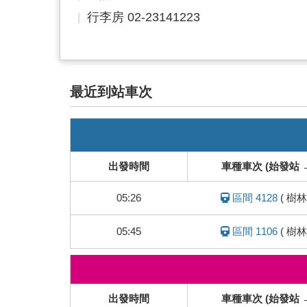
行李房 02-23141223
最近到站車次
即
時
列
出發時間
車種車次 (始發站 
車
動
05:26
區間 4128
(
樹林
態
05:45
區間 1106
(
樹林
即
時
列
出發時間
車種車次 (始發站 