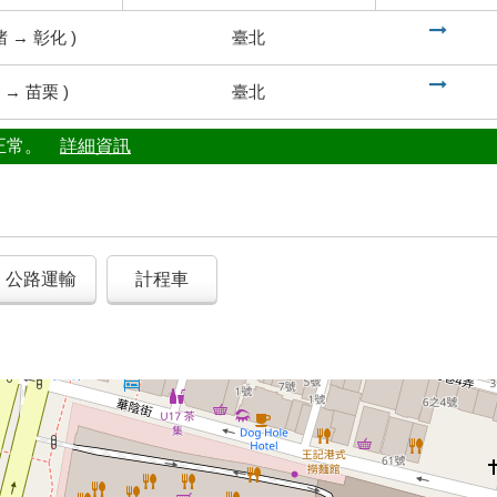
到
堵
→
彰化
)
臺北
到
→
苗栗
)
臺北
行正常。
詳細資訊
公路運輸
計程車