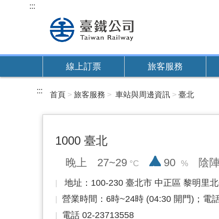
跳
:::
到
主
要
內
線上訂票
旅客服務
容
:::
首頁
旅客服務
車站與周邊資訊
臺北
1000 臺北
降雨率
晚上
27~29
90
陰
地址：100-230 臺北市 中正區 黎明里北
營業時間：6時~24時 (04:30 開門)；
電話 02-23713558