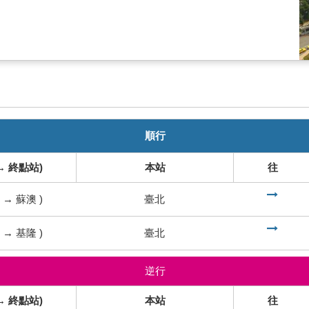
順行
→ 終點站)
本站
往
到
→
蘇澳
)
臺北
到
→
基隆
)
臺北
逆行
→ 終點站)
本站
往