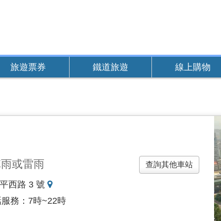
旅遊票券
鐵道旅遊
線上購物
陣雨或雷雨
查詢其他車站
地
平西路 3 號
圖
電話服務：7時~22時