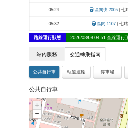
車
動
05:24
區間快 2005
(
七
態
05:32
區間 1107
(
七堵
路線運行狀態
2026/08/08 04:51 全線運
站內服務
交通轉乘指南
公共自行車
軌道運輸
停車場
公共自行車
+
−