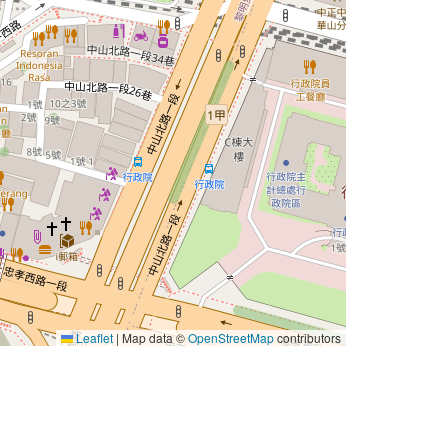
Leaflet
|
Map data ©
OpenStreetMap
contributors