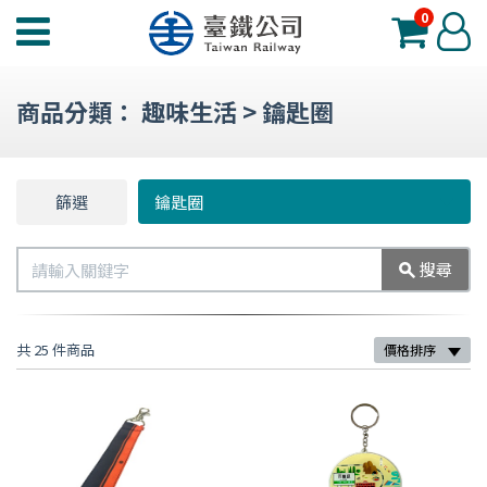
0
臺
登
鐵
入
夢
商品分類：
趣味生活
>
鑰匙圈
工
場
功
篩選
篩
鑰匙圈
能
選
選
搜
搜尋
單
尋
共 25 件商品
價格排序