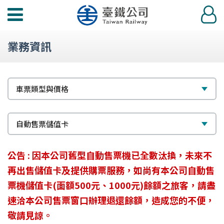
功
登
能
入
選
業務資訊
單
標
選
車票類型與價格
題
擇
次
選
自動售票儲值卡
標
擇
公告 : 因本公司舊型自動售票機已全數汰換，未來不
題
再出售儲值卡及提供購票服務，如尚有本公司自動售
票機儲值卡(面額500元、1000元)餘額之旅客，請盡
速洽本公司售票窗口辦理退還餘額，造成您的不便，
敬請見諒。