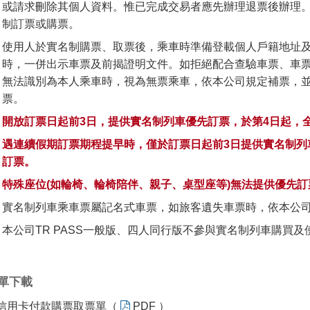
或請求刪除其個人資料。惟已完成交易者應先辦理退票後辦理
制訂票或購票。
使用人於實名制購票、取票後，乘車時準備登載個人戶籍地址
時，一併出示車票及前揭證明文件。如拒絕配合查驗車票、車
無法識別為本人乘車時，視為無票乘車，依本公司規定補票，
票。
開放訂票日起前3日，提供實名制列車優先訂票，於第4日起，
遇連續假期訂票期程提早時，僅於訂票日起前3日提供實名制列
訂票。
特殊座位(如輪椅、輪椅陪伴、親子、桌型座等)無法提供優先訂
實名制列車乘車票屬記名式車票，如旅客遺失車票時，依本公司
本公司TR PASS一般版、四人同行版不參與實名制列車購買及
單下載
信用卡付款購票取票單（
PDF ）