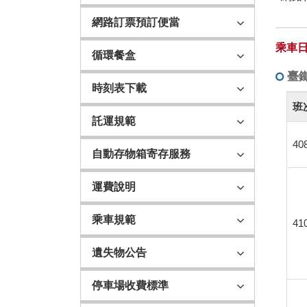
網路訂票預訂便當
乘車日
循環餐盒
臺
時刻表下載
臺
班
鐵
託運規範
公
40
司
自動存物箱寄存服務
花
東
運費說明
地
區
乘車規範
41
實
名
遺失物公告
制
列
停車場收費標準
車