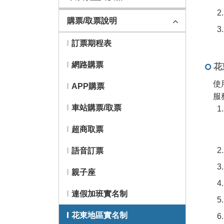
購票/取票說明
訂票期程表
網路購票
花
使
APP購票
服
車站購票/取票
超商取票
語音訂票
親子座
連假加班實名制
花東地區實名制