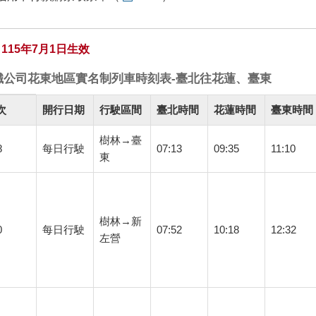
115年7月1日生效
鐵公司花東地區實名制列車時刻表-臺北往花蓮、臺東
次
開行日期
行駛區間
臺北時間
花蓮時間
臺東時間
樹林→臺
8
每日行駛
07:13
09:35
11:10
東
樹林→新
0
每日行駛
07:52
10:18
12:32
左營