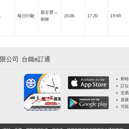
新左營→
1
每日行駛
15:06
17:20
19:49
樹林
限公司
台鐵e訂通
即時
訂位
交易
直接
可區