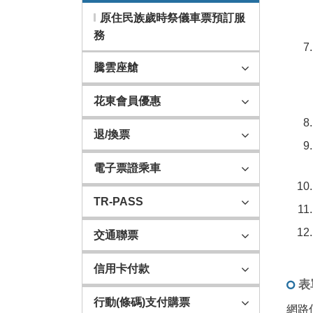
原住民族歲時祭儀車票預訂服
務
騰雲座艙
花東會員優惠
退/換票
電子票證乘車
TR-PASS
交通聯票
信用卡付款
表
行動(條碼)支付購票
網路