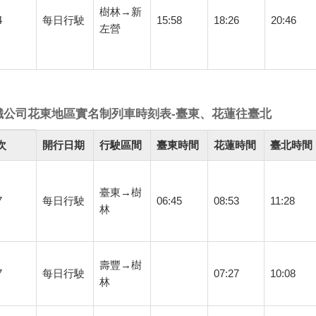
樹林→新
4
每日行駛
15:58
18:26
20:46
左營
鐵公司花東地區實名制列車時刻表-臺東、花蓮往臺北
次
開行日期
行駛區間
臺東時間
花蓮時間
臺北時間
臺東→樹
7
每日行駛
06:45
08:53
11:28
林
壽豐→樹
7
每日行駛
07:27
10:08
林