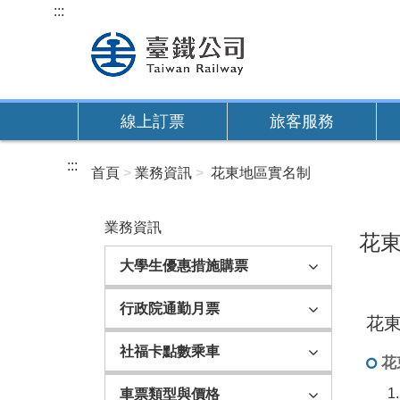
跳
:::
到
主
要
內
線上訂票
旅客服務
容
:::
首頁
業務資訊
花東地區實名制
業務資訊
花
大學生優惠措施購票
行政院通勤月票
花
社福卡點數乘車
花
車票類型與價格