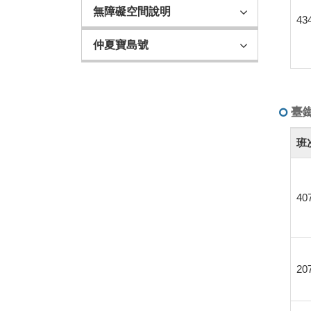
時
無障礙空間說明
43
刻
表
仲夏寶島號
(臺
北
往
花
臺
蓮、
臺
臺
班
鐵
東)
公
司
40
花
東
地
區
實
20
名
制