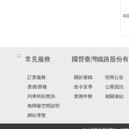
列
車
43
時
刻
表
(臺
東、
花
:::
常見服務
國營臺灣鐵路股份有
蓮
往
臺
訂票服務
關於臺鐵
招商公告
北)
票價/票種
政令宣導
公開資訊
列車時刻查詢
業務申辦
相關連結
無障礙空間說明
網站導覽