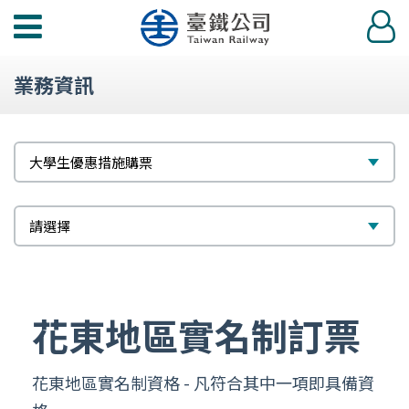
功
登
能
入
選
業務資訊
單
標
選
大學生優惠措施購票
題
擇
次
選
請選擇
標
擇
題
花東地區實名制訂票
花東地區實名制資格 - 凡符合其中一項即具備資