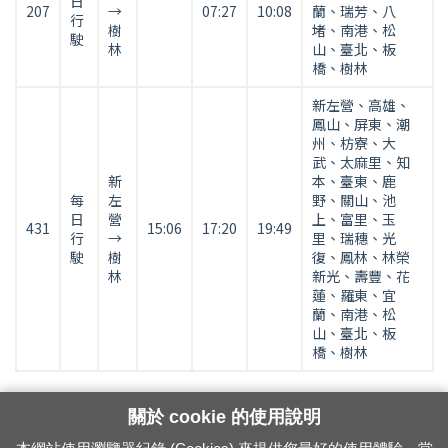
日
表
207
→
07:27
10:08
蘭、瑞芳、八
行
(臺
樹
堵、南港、松
駛
林
山、臺北、板
東、
橋、樹林
花
蓮
新左營、高雄、
往
鳳山、屏東、潮
州、枋寮、大
臺
武、太麻里、知
北)
新
本、臺東、鹿
每
左
野、關山、池
日
營
上、富里、玉
431
15:06
17:20
19:49
行
→
里、瑞穗、光
駛
樹
復、鳳林、林榮
林
新光、壽豐、花
蓮、羅東、宜
蘭、南港、松
山、臺北、板
橋、樹林
關於 cookie 的使用說明