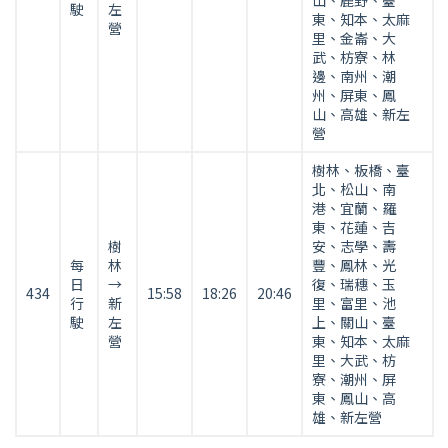
山、鹿野、臺
駛
左
東、知本、太麻
北
營
里、金崙、大
往
武、枋寮、林
花
邊、南州、潮
蓮、
州、屏東、鳳
山、高雄、新左
臺
營
東)
樹林、板橋、臺
北、松山、南
港、宜蘭、羅
東、花蓮、吉
樹
安、志學、壽
每
林
豐、鳳林、光
日
→
復、瑞穗、玉
434
15:58
18:26
20:46
行
新
里、富里、池
駛
左
上、關山、臺
營
東、知本、太麻
里、大武、枋
寮、潮州、屏
東、鳳山、高
雄、新左營