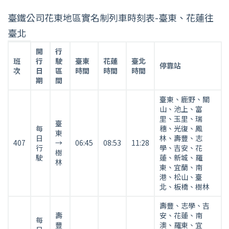
臺鐵公司花東地區實名制列車時刻表-臺東、花蓮往
臺北
臺
開
行
鐵
班
行
駛
臺東
花蓮
臺北
停靠站
次
日
區
時間
時間
時間
公
期
間
司
花
臺東、鹿野、關
東
山、池上、富
里、玉里、瑞
地
臺
每
穗、光復、鳳
區
東
日
林、壽豐、志
407
→
06:45
08:53
11:28
實
行
學、吉安、花
樹
名
駛
蓮、新城、羅
林
東、宜蘭、南
制
港、松山、臺
列
北、板橋、樹林
車
壽豐、志學、吉
時
壽
安、花蓮、南
刻
每
豐
澳、羅東、宜