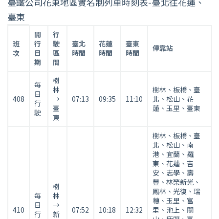
臺鐵公司花東地區實名制列車時刻表-臺北往花蓮、
臺東
臺
開
行
鐵
班
行
駛
臺北
花蓮
臺東
停靠站
次
日
區
時間
時間
時間
公
期
間
司
花
樹
每
東
林
樹林、板橋、臺
日
408
→
07:13
09:35
11:10
北、松山、花
地
行
臺
蓮、玉里、臺東
區
駛
東
實
樹林、板橋、臺
名
北、松山、南
制
港、宜蘭、羅
列
東、花蓮、吉
車
安、志學、壽
豐、林榮新光、
時
樹
鳳林、光復、瑞
刻
每
林
穗、玉里、富
日
→
表
410
07:52
10:18
12:32
里、池上、關
行
新
(臺