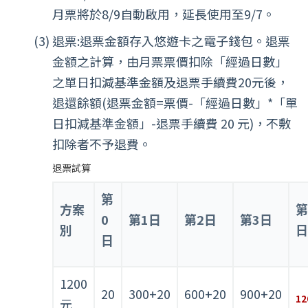
月票將於8/9自動啟用，延長使用至9/7。
退票:退票金額存入悠遊卡之電子錢包。退票
金額之計算，由月票票價扣除「經過日數」
之單日扣減基準金額及退票手續費20元後，
退還餘額(退票金額=票價-「經過日數」*「單
日扣減基準金額」-退票手續費 20 元)，不敷
扣除者不予退費。
退票試算
第
方案
第
0
第1日
第2日
第3日
別
日
日
1200
20
300+20
600+20
900+20
12
元