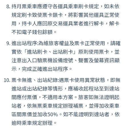
持月票乘車應遵守各運具乘車刷卡規定，如未依
規定刷卡致使票卡鎖卡，將影響其他運具正常使
用，持卡人應回原交易運具業者進行解卡，解卡
不扣電子錢包餘額。
進出站程序:為維旅客權益及票卡正常使用，請確
實依「進站刷卡、出站刷卡」原則使用票卡，並
注意出入口驗票機設備燈號、聲響及螢幕資訊顯
示，完成正確進出站程序。
票卡無進、出站紀錄:遇票卡使用異常狀態，即無
進站或出站紀錄等情形，應補收起程站至到達站
間應付票價，不適用本方案。旅客如無法證明起
站者，依無票乘車規定辦理補票，並得加收乘車
區間票價並加收50%。如不能證明到達站者，依
逾時乘車規定辦理。