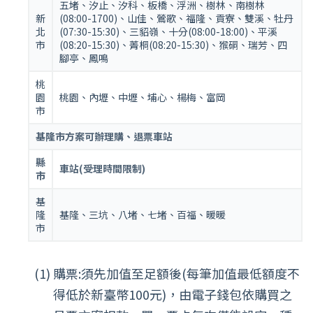
五堵、汐止、汐科、板橋、浮洲、樹林、南樹林
新
(08:00-1700)、山佳、鶯歌、福隆、貢寮、雙溪、牡丹
北
(07:30-15:30)、三貂嶺、十分(08:00-18:00)、平溪
市
(08:20-15:30)、菁桐(08:20-15:30)、猴硐、瑞芳、四
腳亭、鳳鳴
桃
園
桃園、內壢、中壢、埔心、楊梅、富岡
市
基隆市方案可辦理購、退票車站
縣
車站(受理時間限制)
市
基
隆
基隆、三坑、八堵、七堵、百福、暖暖
市
購票:須先加值至足額後(每筆加值最低額度不
得低於新臺幣100元)，由電子錢包依購買之