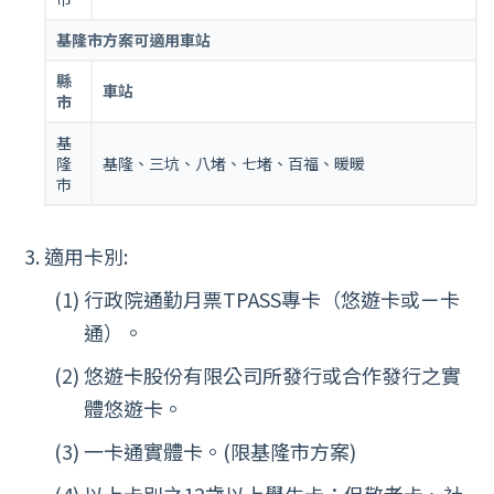
基隆市方案可適用車站
縣
車站
市
基
隆
基隆、三坑、八堵、七堵、百福、暖暖
市
適用卡別:
行政院通勤月票TPASS專卡（悠遊卡或ㄧ卡
通）。
悠遊卡股份有限公司所發行或合作發行之實
體悠遊卡。
一卡通實體卡。(限基隆市方案)
以上卡別之12歲以上學生卡；但敬老卡、社