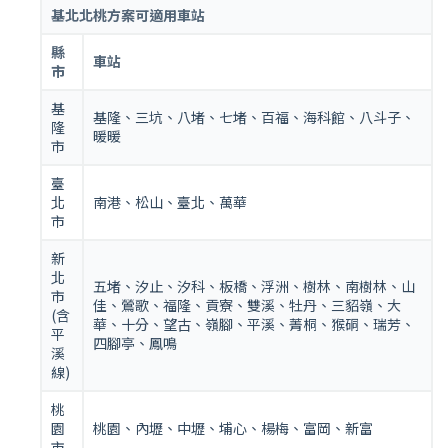
基北北桃方案可適用車站
縣
車站
市
基
基隆、三坑、八堵、七堵、百福、海科館、八斗子、
隆
暖暖
市
臺
北
南港、松山、臺北、萬華
市
新
北
五堵、汐止、汐科、板橋、浮洲、樹林、南樹林、山
市
佳、鶯歌、福隆、貢寮、雙溪、牡丹、三貂嶺、大
(含
華、十分、望古、嶺腳、平溪、菁桐、猴硐、瑞芳、
平
四腳亭、鳳鳴
溪
線)
桃
園
桃園、內壢、中壢、埔心、楊梅、富岡、新富
市