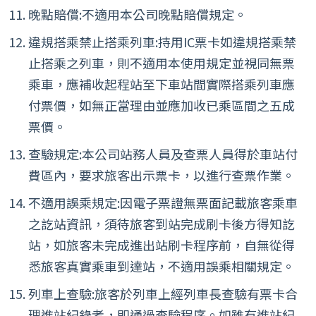
晚點賠償:不適用本公司晚點賠償規定。
違規搭乘禁止搭乘列車:持用IC票卡如違規搭乘禁
止搭乘之列車，則不適用本使用規定並視同無票
乘車，應補收起程站至下車站間實際搭乘列車應
付票價，如無正當理由並應加收已乘區間之五成
票價。
查驗規定:本公司站務人員及查票人員得於車站付
費區內，要求旅客出示票卡，以進行查票作業。
不適用誤乘規定:因電子票證無票面記載旅客乘車
之訖站資訊，須待旅客到站完成刷卡後方得知訖
站，如旅客未完成進出站刷卡程序前，自無從得
悉旅客真實乘車到達站，不適用誤乘相關規定。
列車上查驗:旅客於列車上經列車長查驗有票卡合
理進站紀錄者，即通過查驗程序。如雖有進站紀