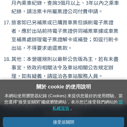
月內乘車紀錄，查詢3個月以上、3年以內之乘車
紀錄，請洽票卡所屬票證公司付費申請。
旅客如已另補票或已購買車票但誤刷電子票證
者，應於出站前持電子票證併同補票單據或車票
至補票處辦理電子票證解卡或補登；如逕行刷卡
出站，不得要求退還票款。
其他：本營運規則以最新公告版為主，若有未盡
事宜，依政府相關法令及車站相關公告規定辦
理，如有疑義，請逕洽各車站服務人員。
關於 cookie 的使用說明
本網站使用瀏覽器紀錄 (Cookies) 來提供您最好的使用體驗。當
您選擇"接受並關閉"繼續瀏覽網站，表示您已接受我們網站的
隱
24小時緊急通報電話：1933（市話、手機，僅限發現軌道、平交道、橋樑及隧
私權宣告
。
道等有障礙物之通報專用）
接受並關閉
隱私權宣告
資通安全政策
著作權聲明
電腦版官網