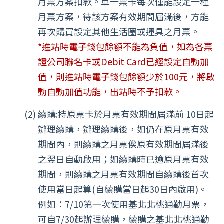
月票方案扣款。單一票卡每次僅能設定一種
月票方案，待該方案有效期間屆滿後，方能
再次購買設定其他生活圈或運具之月票。
*進站時電子錢包餘額不能為負值，如為各票
證公司聯名卡或Debit Card已經設定自動加
值，則進站時電子錢包餘額少於100元，將啟
動自動加值功能，出站時不予扣款。
續購:持原票卡於月票有效期間屆滿前 10日起
辦理續購，辦理續購後，如仍在原月票有效
期間內，則續購之月票俟原有效期間屆滿後
之翌日自動啟用；如續購時已逾原月票有效
期間，則續購之月票有效期間自續購後首次
使用當日起算(自續購當日起30日內啟用)。
例如：7/10第一次使用基北北桃通勤月票，
可自7/30起辦理續購，續購之基北北桃通勤