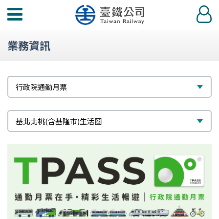
功
登
能
入
選
業務資訊
單
標
選
行政院通勤月票
題
擇
次
選
基北北桃(含基隆市)生活圈
標
擇
題