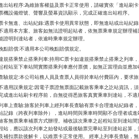
進出站程序:為維旅客權益及票卡正常使用，請確實依「進站刷
票機設備燈號、聲響及螢幕資訊顯示，完成正確進出站程序。
票卡無進、出站紀錄:遇票卡使用異常狀態，即無進站或出站紀
不適用本方案。旅客如無法證明起站者，依無票乘車規定辦理補
能證明到達站者，依逾時乘車規定辦理。
晚點賠償:不適用本公司晚點賠償規定。
違規搭乘禁止搭乘列車:持用IC票卡如違規搭乘禁止搭乘之列車
起程站至下車站間實際搭乘列車應付票價，如無正當理由並應加
查驗規定:本公司站務人員及查票人員得於車站付費區內，要求
不適用誤乘規定:因電子票證無票面記載旅客乘車之訖站資訊，
完成進出站刷卡程序前，自無從得悉旅客真實乘車到達站，不適
列車上查驗:旅客於列車上經列車長查驗有票卡合理進站紀錄者
站記錄（跨夜列車除外），進站時間與乘車時間顯不合理者或進
旅客無票乘車補票方式辦理。補收該次乘車之起程站至到達站間
程站，應以該次列車之始發站或最後驗票完畢站至到達站起算，
及補扣票款後解卡，以維票卡正常使用。 經車上列車長查驗，