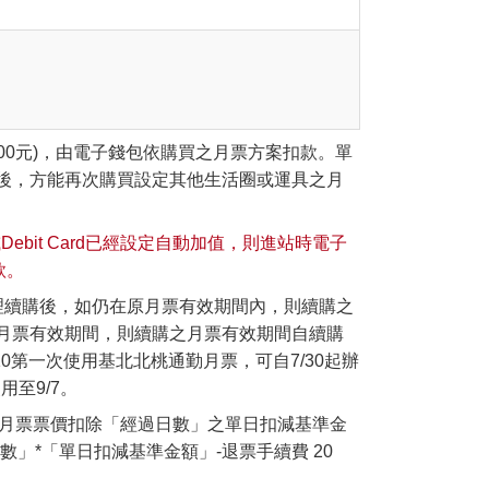
00元)，由電子錢包依購買之月票方案扣款。單
後，方能再次購買設定其他生活圈或運具之月
bit Card已經設定自動加值，則進站時電子
款。
辦理續購後，如仍在原月票有效期間內，則續購之
月票有效期間，則續購之月票有效期間自續購
10第一次使用基北北桃通勤月票，可自7/30起辦
至9/7。
由月票票價扣除「經過日數」之單日扣減基準金
數」*「單日扣減基準金額」-退票手續費 20