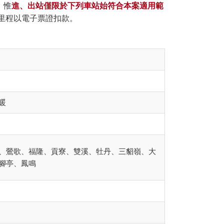
，惟
進、出站僅限於下列車站始符合本案適用範
里程以電子票證扣款。
暖
、鶯歌、福隆、貢寮、雙溪、牡丹、三貂嶺、大
腳亭、鳳鳴