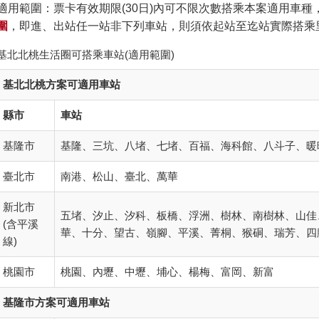
適用範圍：票卡有效期限(30日)內可不限次數搭乘本案適用車種
圍
，即進、出站任一站非下列車站，則須依起站至迄站實際搭乘
基北北桃生活圈可搭乘車站(適用範圍)
基北北桃方案可適用車站
縣市
車站
基隆市
基隆、三坑、八堵、七堵、百福、海科館、八斗子、暖
臺北市
南港、松山、臺北、萬華
新北市
五堵、汐止、汐科、板橋、浮洲、樹林、南樹林、山佳
(含平溪
華、十分、望古、嶺腳、平溪、菁桐、猴硐、瑞芳、四
線)
桃園市
桃園、內壢、中壢、埔心、楊梅、富岡、新富
基隆市方案可適用車站