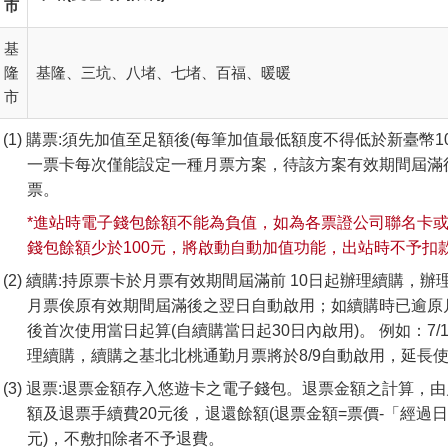
市
基
隆
基隆、三坑、八堵、七堵、百福、暖暖
市
購票:須先加值至足額後(每筆加值最低額度不得低於新臺幣1
一票卡每次僅能設定一種月票方案，待該方案有效期間屆滿
票。
*進站時電子錢包餘額不能為負值，如為各票證公司聯名卡或De
錢包餘額少於100元，將啟動自動加值功能，出站時不予扣
續購:持原票卡於月票有效期間屆滿前 10日起辦理續購，
月票俟原有效期間屆滿後之翌日自動啟用；如續購時已逾原
後首次使用當日起算(自續購當日起30日內啟用)。 例如：7/
理續購，續購之基北北桃通勤月票將於8/9自動啟用，延長使用
退票:退票金額存入悠遊卡之電子錢包。退票金額之計算，
額及退票手續費20元後，退還餘額(退票金額=票價-「經過日
元)，不敷扣除者不予退費。