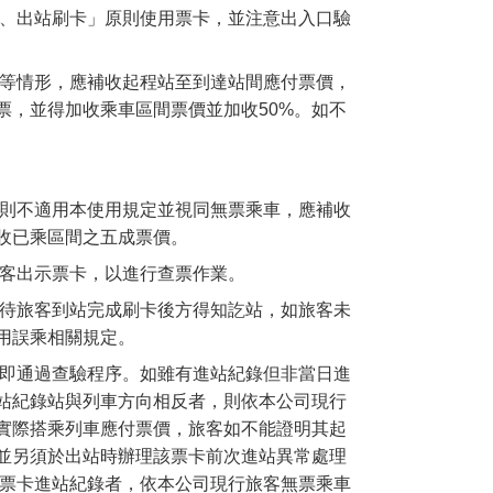
卡、出站刷卡」原則使用票卡，並注意出入口驗
錄等情形，應補收起程站至到達站間應付票價，
票，並得加收乘車區間票價並加收50%。如不
，則不適用本使用規定並視同無票乘車，應補收
收已乘區間之五成票價。
旅客出示票卡，以進行查票作業。
須待旅客到站完成刷卡後方得知訖站，如旅客未
用誤乘相關規定。
，即通過查驗程序。如雖有進站紀錄但非當日進
站紀錄站與列車方向相反者，則依本公司現行
實際搭乘列車應付票價，旅客如不能證明其起
並另須於出站時辦理該票卡前次進站異常處理
無票卡進站紀錄者，依本公司現行旅客無票乘車