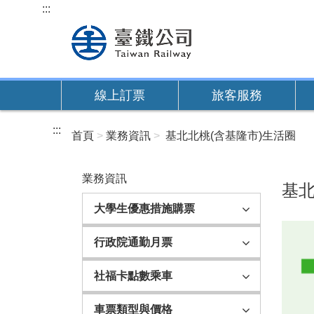
跳
:::
到
主
要
內
線上訂票
旅客服務
容
:::
首頁
業務資訊
基北北桃(含基隆市)生活圈
業務資訊
基北
大學生優惠措施購票
行政院通勤月票
社福卡點數乘車
車票類型與價格