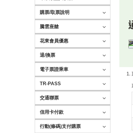
購票/取票說明
騰雲座艙
花東會員優惠
退/換票
電子票證乘車
TR-PASS
交通聯票
信用卡付款
行動(條碼)支付購票