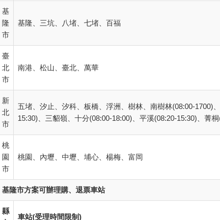
基
隆
基隆、三坑、八堵、七堵、百福
市
臺
北
南港、松山、臺北、萬華
市
新
五堵、汐止、汐科、板橋、浮洲、樹林、南樹林(08:00-1700)
北
15:30)、三貂嶺、十分(08:00-18:00)、平溪(08:20-15:30)
市
桃
園
桃園、內壢、中壢、埔心、楊梅、富岡
市
基隆市方案可辦理購、退票車站
縣
車站(受理時間限制)