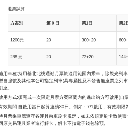
退票試算
方案別
第 0 日
第1日
第2
1200元
20
300+20
600
288 元
20
72+20
144
適用車種:持用基北北桃通勤月票於適用範圍內乘車，除觀光列車
型自強號及其他本公司指定列車(具專屬性及不發售無座票之列車
劃座。
啟用方式:須完成一次限定月票方案區間內的進出站方可啟用(自購
有效期間:自啟用當日起算連續30日。例如：7/1啟用，有效期限為7
持月票乘車應遵守各運具乘車刷卡規定，如未依規定刷卡致使票
回原交易運具業者進行解卡，解卡不扣電子錢包餘額。