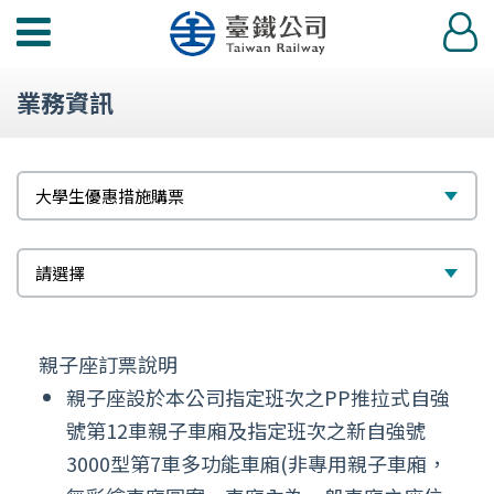
功
登
能
入
選
業務資訊
單
標
選
大學生優惠措施購票
題
擇
次
選
請選擇
標
擇
題
親子座訂票說明
親子座設於本公司指定班次之PP推拉式自強
號第12車親子車廂及指定班次之新自強號
3000型第7車多功能車廂(非專用親子車廂，