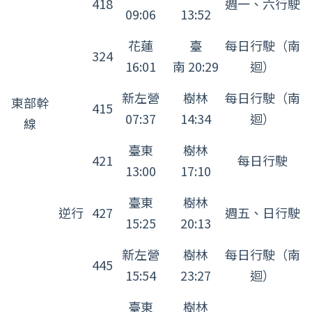
418
週一、六行駛
子
09:06
13:52
座
花蓮
臺
每日行駛（南
運
324
16:01
南 20:29
迴）
行
班
新左營
樹林
每日行駛（南
東部幹
415
次
07:37
14:34
迴）
線
表
臺東
樹林
421
每日行駛
13:00
17:10
臺東
樹林
逆行
427
週五、日行駛
15:25
20:13
新左營
樹林
每日行駛（南
445
15:54
23:27
迴）
臺東
樹林