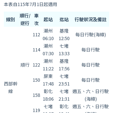
本表自115年7月1日起適用
PP
順行/
車
線別
起站
迄站
行駛狀況及備註
推
逆行
次
拉
潮州
基隆
112
每日行駛(海線)
式
06:10
12:50
親
潮州
七堵
114
每日行駛
子
07:30
13:33
車
潮州
基隆
順行
122
每日行駛
廂
11:22
17:56
運
屏東
七堵
150
每日行駛
行
西部幹
17:48
23:51
班
線
彰化
七堵
週五、六、日行駛
158
次
18:06
21:31
(海線)
表
七堵
彰化
週五、六、日行駛
119