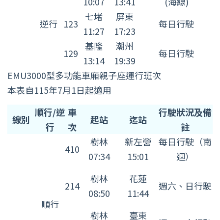
10:07
13:41
(海線)
七堵
屏東
逆行
123
每日行駛
11:27
17:23
基隆
潮州
129
每日行駛
13:14
19:39
EMU3000型多功能車廂親子座運行班次
本表自115年7月1日起適用
EMU3000
順行/逆
車
行駛狀況及備
線別
起站
迄站
型
行
次
註
多
樹林
新左營
每日行駛（南
410
功
07:34
15:01
迴）
能
樹林
花蓮
車
214
週六、日行駛
08:50
11:44
廂
順行
親
樹林
臺東