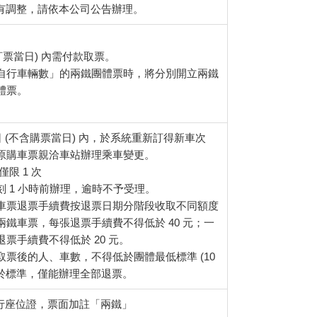
如有調整，請依本公司公告辦理。
含訂票當日) 內需付款取票。
自行車輛數」的兩鐵團體票時，將分別開立兩鐵
體票。
 日 (不含購票當日) 內，於系統重新訂得新車次
原購車票親洽車站辦理乘車變更。
限 1 次
 1 小時前辦理，逾時不予受理。
車票退票手續費按退票日期分階段收取不同額度
鐵車票，每張退票手續費不得低於 40 元；一
票手續費不得低於 20 元。
票後的人、車數，不得低於團體最低標準 (10
如低於標準，僅能辦理全部退票。
行座位證，票面加註「兩鐵」