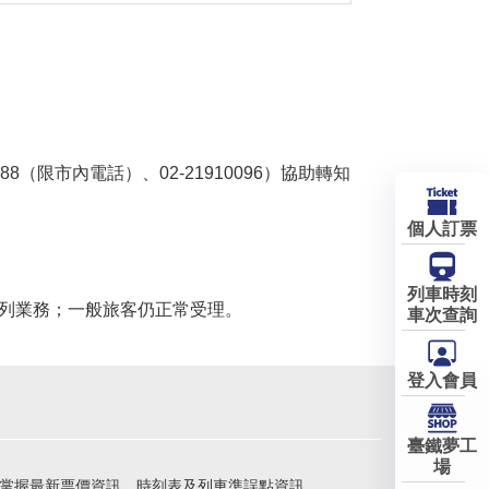
（限市內電話）、02-21910096）協助轉知
個人訂票
列車時刻
列業務；一般旅客仍正常受理。
車次查詢
登入會員
臺鐵夢工
場
掌握最新票價資訊、時刻表及列車準誤點資訊。