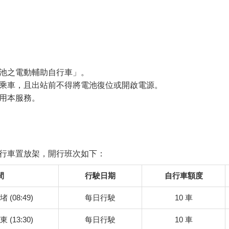
池之電動輔助自行車」。
乘車，且出站前不得將電池復位或開啟電源。
用本服務。
行車置放架，開行班次如下：
間
行駛日期
自行車額度
堵 (08:49)
每日行駛
10 車
東 (13:30)
每日行駛
10 車