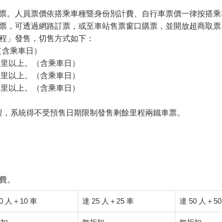
票。人員票價依搭乘車種暨身份別計費、自行車票價一律按搭乘
票，可透過網路訂票，或至車站售票窗口購票，並開放超商取票
程」發售，切售方式如下：
。（含乘車日）
70 公里以上。（含乘車日）
60 公里以上。（含乘車日）
50 公里以上。（含乘車日）
里程，系統得不受預售日期限制發售剩餘里程兩鐵車票。
費。
0 人＋10 車
達 25 人＋25 車
達 50 人＋50