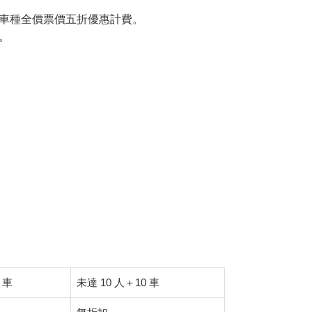
車種全價票價五折優惠計費。
。
 車
未達 10 人＋10 車