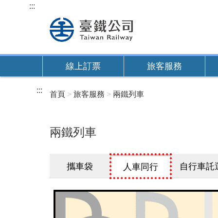
跳
:::
到
主
要
內
線上訂票
旅客服務
容
:::
首頁
旅客服務
兩鐵列車
兩鐵列車
攜車袋
自行車託
人車同行