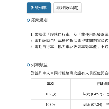
對號列車
非對號(區間)
搭乘規則
限攜帶「腳踏自行車」及「非使用鉛酸蓄電
電動輔助自行車得於拆卸電池或關閉電源後
電動自行車、協力車及改裝車等車型，不適
列車類型
對號列車人車同行服務班次設有人員座位與自
班
車次
行駛區
次
說
102 次
斗六 (04:57) - 七
明
表
109 次
基隆 (07:34) - 屏