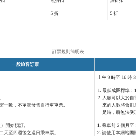
折扣
無折扣
無折扣
5 折
5 折
訂票規則簡明表
一般旅客訂票
上午 9 時至 16 時
最低成團標準：10
張。
人數可以大於自
輛數需一致，不單獨發售自行車車票。
來的人數將會劃
足時，將無法受
 天）開始預訂。
1. 乘車前 3 個月
訂二天至四週後之週日乘車票。
2. 請使用本網站