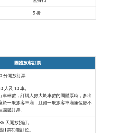
無折扣
5 折
團體旅客訂票
 30 分開放訂票
 人及 10 車。
行車輛數，訂購人數大於車數的團體票時，多出
座於一般旅客車廂，且如一般旅客車廂座位數不
理團體訂票。
至 35 天開放預訂。
團體訂票功能訂位。