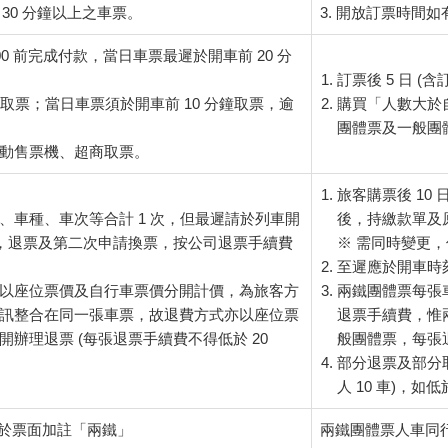
 30 分鐘以上之車票。
3. 開放訂票時間
:00 前完成付款，當日車票最遲於開車前 20 分
訂票後 5 日 (
成取票；當日車票須於開車前 10 分鐘取票，逾
購買「人數大於
團體票及一般團
動售票機、超商取票。
旅客購票後 10
、車種、車次等合計 1 次，但最遲請於列車開
後，持繳款單及
完成，退票及第二次申請換票，按公司退票手續費
※ 需同時變更，僅
至遲應於開車時刻
以座位票價及自行車票價分開計價，為旅客方
兩鐵團體票每張
訊整合在同一張車票，故退費方式亦以座位票
退票手續費，惟兩
開辦理退票 (每張退票手續費不得低於 20
般團體票，每張退
部分退票及部分取
人 10 車)，
於票面加註「兩鐵」
兩鐵團體票人車同