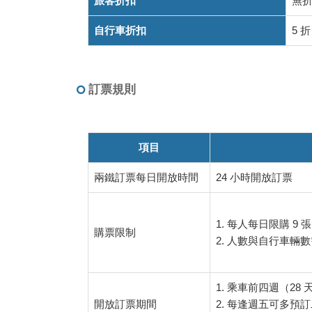
旅客折扣
無
車
計
自行車折扣
5 折
費
方
式
訂票規則
項目
兩鐵訂票每日開放時間
24 小時開放訂票
1. 每人每日限購 9 
購票限制
2. 人數與自行車
1. 乘車前四週（28
開放訂票期間
2. 每逢週五可多預